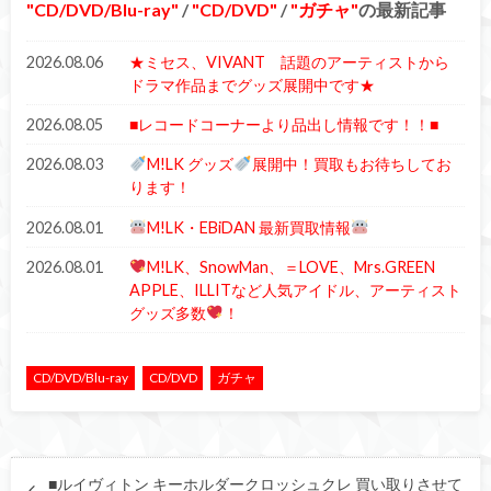
CD/DVD/Blu-ray
/
CD/DVD
/
ガチャ
の最新記事
2026.08.06
★ミセス、VIVANT 話題のアーティストから
ドラマ作品までグッズ展開中です★
2026.08.05
■レコードコーナーより品出し情報です！！■
2026.08.03
M!LK グッズ
展開中！買取もお待ちしてお
ります！
2026.08.01
M!LK・EBiDAN 最新買取情報
2026.08.01
M!LK、SnowMan、＝LOVE、Mrs.GREEN
APPLE、ILLITなど人気アイドル、アーティスト
グッズ多数
！
CD/DVD/Blu-ray
CD/DVD
ガチャ
■ルイヴィトン キーホルダークロッシュクレ 買い取りさせて