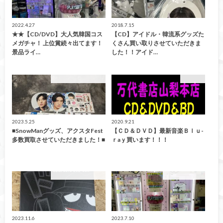
2022.4.27
2018.7.15
★★【CD/DVD】大人気韓国コス
【CD】アイドル・韓流系グッズた
メガチャ！ 上位賞続々出てます！
くさん買い取りさせていただきま
景品ライ…
した！！アイド…
こんなの買取ました！
レコード
2023.5.25
2020.9.21
■SnowManグッズ、アクスタFest
【ＣＤ＆ＤＶＤ】最新音楽Ｂｌｕ-
多数買取させていただきました！■
ｒaｙ買います！！！
こんなの買取ました！
CD/DVD/Blu-ray
2023.11.6
2023.7.10