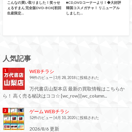
こんなの買い取りました！笑ゥせ
■CD,DVDコーナーより！◆大好評
ぇるすまん 完全版DVD-BOX[初回
韓国コスメガチャ！ リニューアル
生産限定…
しました…
人気記事
WEBチラシ
94件のビュー
|
3月 28, 2018 に投稿された
万代書店山梨本店 最新の買取情報はこちらか
ら！ 高く売る秘訣はココ☆ [wc_row] [wc_column...
ゲーム WEBチラシ
52件のビュー
|
6月 10, 2020 に投稿された
2026/8/6 更新