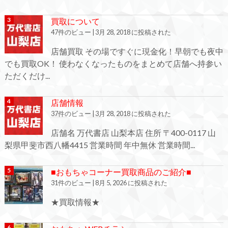
買取について
47件のビュー
|
3月 28, 2018 に投稿された
店舗買取 その場ですぐに現金化！早朝でも夜中
でも買取OK！ 使わなくなったものをまとめて店舗へ持参い
ただくだけ...
店舗情報
37件のビュー
|
3月 28, 2018 に投稿された
店舗名 万代書店 山梨本店 住所 〒400-0117 山
梨県甲斐市西八幡4415 営業時間 年中無休 営業時間...
■おもちゃコーナー買取商品のご紹介■
31件のビュー
|
8月 5, 2026 に投稿された
★買取情報★