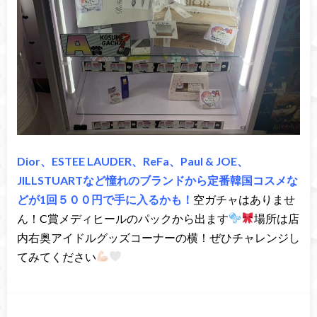
Dior、ESTEE LAUDER、ReFa、Paul & JOE、
JILLSTUARTなど憧れのブランドから定番韓国コスメな
どが1回５００円で手に入るかも！
空ガチャはありませ
ん！C賞メディヒールのパックから出ます
場所は店
内右奥アイドルグッズコーナーの横！ぜひチャレンジし
てみてください