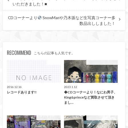
いただきました！■
CDコーナーより
SnowManや乃木坂など生写真コーナー多
数品出ししました！
RECOMMEND
こちらの記事も人気です。
CD/DVD
こんなの買取ました！
2016.12.16
2023.1.12
レコードあります!!
◆CDコーナーより！なにわ男子、
King&princeなど買取させて頂き
まし…
CD/DVD/Blu-ray
こんなの買取ました！