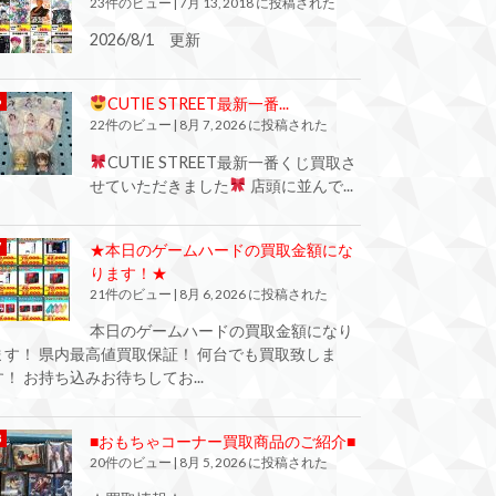
23件のビュー
|
7月 13, 2018 に投稿された
2026/8/1 更新
CUTIE STREET最新一番...
22件のビュー
|
8月 7, 2026 に投稿された
CUTIE STREET最新一番くじ買取さ
せていただきました
店頭に並んで...
★本日のゲームハードの買取金額にな
ります！★
21件のビュー
|
8月 6, 2026 に投稿された
本日のゲームハードの買取金額になり
ます！ 県内最高値買取保証！ 何台でも買取致しま
す！ お持ち込みお待ちしてお...
■おもちゃコーナー買取商品のご紹介■
20件のビュー
|
8月 5, 2026 に投稿された