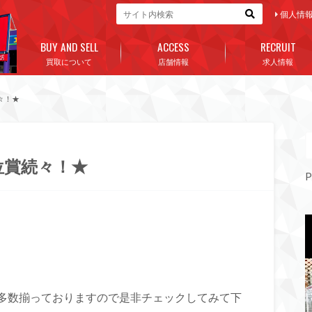
個人情
BUY AND SELL
ACCESS
RECRUIT
買取について
店舗情報
求人情報
々！★
位賞続々！★
P
多数揃っておりますので是非チェックしてみて下