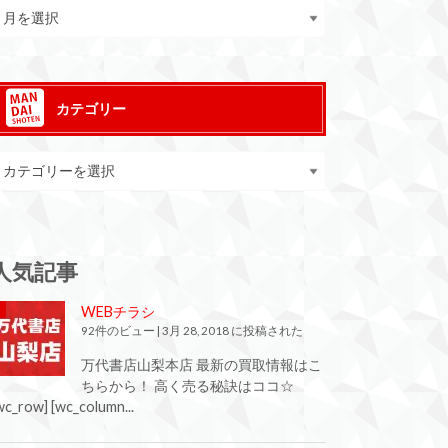
カテゴリー
人気記事
WEBチラシ
92件のビュー
|
3月 28, 2018 に投稿された
万代書店山梨本店 最新の買取情報はこ
ちらから！ 高く売る秘訣はココ☆
wc_row] [wc_column...