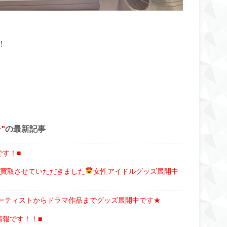
！
ャ
の最新記事
です！■
番くじ買取させていただきました
女性アイドルグッズ展開中
アーティストからドラマ作品までグッズ展開中です★
情報です！！■