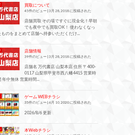
買取について
45件のビュー
|
3月 28, 2018 に投稿された
店舗買取 その場ですぐに現金化！早朝
でも夜中でも買取OK！ 使わなくなっ
たものをまとめて店舗へ持参いただくだけ...
店舗情報
39件のビュー
|
3月 28, 2018 に投稿された
店舗名 万代書店 山梨本店 住所 〒400-
0117 山梨県甲斐市西八幡4415 営業時
間 年中無休 営業時間...
ゲーム WEBチラシ
35件のビュー
|
6月 10, 2020 に投稿された
2026/8/6 更新
本Webチラシ