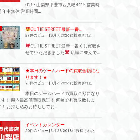
0117 山梨県甲斐市西八幡4415 営業時
間 年中無休 営業時間...
CUTIE STREET最新一番...
29件のビュー
|
8月 7, 2026 に投稿された
CUTIE STREET最新一番くじ買取さ
せていただきました
店頭に並んで...
★本日のゲームハードの買取金額にな
ります！★
23件のビュー
|
8月 6, 2026 に投稿された
本日のゲームハードの買取金額になり
ます！ 県内最高値買取保証！ 何台でも買取致しま
す！ お持ち込みお待ちしてお...
イベントカレンダー
20件のビュー
|
3月 28, 2018 に投稿された