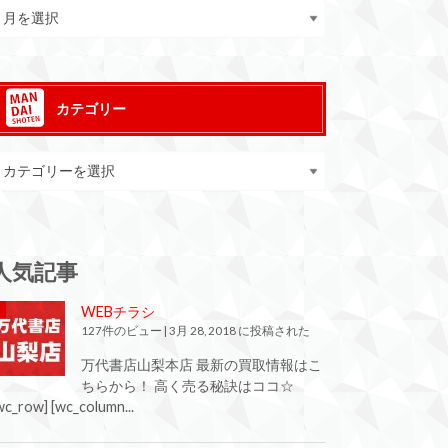
カテゴリー
人気記事
WEBチラシ
127件のビュー
|
3月 28, 2018 に投稿された
万代書店山梨本店 最新の買取情報はこ
ちらから！ 高く売る秘訣はココ☆
wc_row] [wc_column...