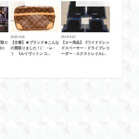
した！
こんなの買取ました！
こんなの買取ました！
2020.4.26
2019.4.23
買取り
【古着】★ブランド★こんな
【カー用品】《ワイドドレッ
EC
の買取りました！(｀・ω・
ドスペーサー・ドライブレコ
´)ゞ《ルイヴィトン コ…
ーダー・エクストレイル(…