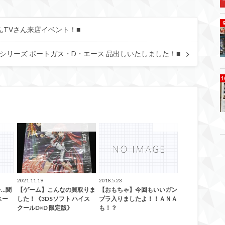
んTVさん来店イベント！■
シリーズ ポートガス・D・エース 品出しいたしました！■
もちゃ
こんなの買取ました！
おもちゃ
2021.11.19
2018.5.23
…聞
【ゲーム】こんなの買取りま
【おもちゃ】今回もいいガン
スー
した！《3DSソフト ハイス
プラ入りましたよ！！ＡＮＡ
クールD×D 限定版》
も！？