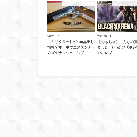
こんなの買取ました！
こんなの買取ま
2020.5.13
2019.8.31
【ミリタリー】5/13■品出し
【おもちゃ】こんなの
情報です！◆ウエスタンアー
ました！(=ﾟωﾟ)ﾉ《魂SP
ムズのナッシュコンプ…
XS-07 ブ…