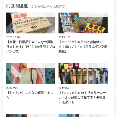
RECOMMEND
こちらの記事も人気です。
こんなの買取ました！
こんなの買取ました！
2018.10.28
2019.1.23
【家電・日用品】★こんなの買取
【コミック】本日の入荷情報で
りました！( *´艸｀)《未使用！プロ
す！((((ｏﾉ´3｀)ﾉ【スラムダンク新
パンガス…
装版】…
こんなの買取ました！
こんなの買取ました！
2022.9.20
2019.3.6
【おもちゃ】こんなの買取りまし
【おもちゃ】3/6■ミリタリーコー
た！
ナーより品出し情報です！◆模造
刀 を品出し…
こんなの買取ました！
こんなの買取ました！