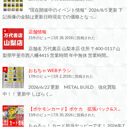
”現在開催中のイベント情報” 2026/8/5 更新 下
記画像の金額は更新日時現在での価格となっ...
店舗情報
21件のビュー
|
3月 28, 2018 に投稿された
店舗名 万代書店 山梨本店 住所 〒400-0117 山
梨県甲斐市西八幡4415 営業時間 年中無休 営業時間...
おもちゃ WEBチラシ
17件のビュー
|
3月 2, 2018 に投稿された
2026/6/22 更新 METAL BUILD 強化買取
中！！ 更新中 しばらく...
【ポケモンカード】ポケカ 拡張パック&ス...
15件のビュー
|
7月 30, 2026 に投稿された
ちゃろ～！ カード担当ヤッピーです！ 2026年7