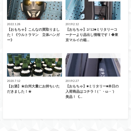
2022.1.28
2019.2.12
【おもちゃ】こんなの買取りまし
【おもちゃ】2/12■ミリタリーコ
た！《ウルトラマン 立体ハンガ
ーナーより品出し情報です！◆東
ー》
京マルイの箱…
こんなの買取ました！
こんなの買取ました！
2020.7.12
2019.2.27
【お酒】★白州大量にお持ちいた
【おもちゃ】■ミリタリー■本日の
だきました！★
入荷商品はコチラ！(｀・ω・´)ゞ
美品！《…