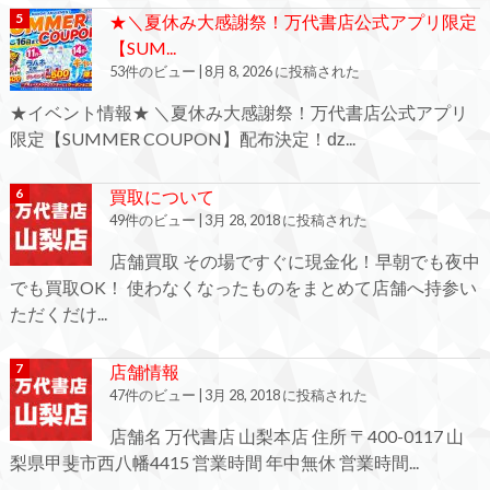
★＼夏休み大感謝祭！万代書店公式アプリ限定
【SUM...
53件のビュー
|
8月 8, 2026 に投稿された
★イベント情報★ ＼夏休み大感謝祭！万代書店公式アプリ
限定【SUMMER COUPON】配布決定！ǳ...
買取について
49件のビュー
|
3月 28, 2018 に投稿された
店舗買取 その場ですぐに現金化！早朝でも夜中
でも買取OK！ 使わなくなったものをまとめて店舗へ持参い
ただくだけ...
店舗情報
47件のビュー
|
3月 28, 2018 に投稿された
店舗名 万代書店 山梨本店 住所 〒400-0117 山
梨県甲斐市西八幡4415 営業時間 年中無休 営業時間...