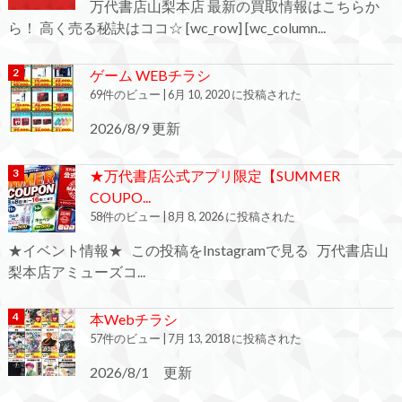
万代書店山梨本店 最新の買取情報はこちらか
ら！ 高く売る秘訣はココ☆ [wc_row] [wc_column...
ゲーム WEBチラシ
69件のビュー
|
6月 10, 2020 に投稿された
2026/8/9 更新
★万代書店公式アプリ限定【SUMMER
COUPO...
58件のビュー
|
8月 8, 2026 に投稿された
★イベント情報★ この投稿をInstagramで見る 万代書店山
梨本店アミューズコ...
本Webチラシ
57件のビュー
|
7月 13, 2018 に投稿された
2026/8/1 更新