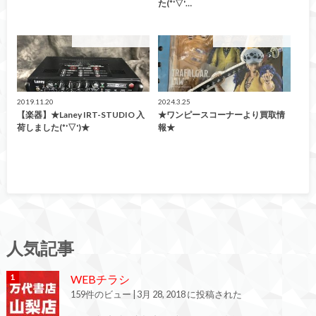
た(*'▽'…
こんなの買取ました！
こんなの買取ました！
2019.11.20
2024.3.25
【楽器】★Laney IRT-STUDIO 入
★ワンピースコーナーより買取情
荷しました(*'▽')★
報★
人気記事
WEBチラシ
159件のビュー
|
3月 28, 2018 に投稿された