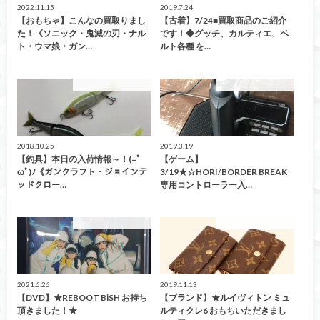
2022.11.15
2019.7.24
【おもちゃ】こんなの買取りまし
【古着】7/24■買取商品のご紹介
た！《ソニック・鬼滅の刃・ナル
です！◆グッチ、カルティエ、ベ
ト・ウマ娘・ガン…
ルト各種 を…
こんなの買取ました！
こんなの買取ました！
2018.10.25
2019.3.19
【釣具】本日の入荷情報～！(=ﾟ
【ゲーム】
ωﾟ)ﾉ《ガンクラフト・ジョインテ
3/19★☆HORI/BORDER BREAK
ッドクロー…
専用コントローラー入…
こんなの買取ました！
こんなの買取ました！
2021.6.26
2019.11.13
【DVD】★REBOOT BiSH お持ち
【ブランド】★ルイヴィトン ミュ
頂きました！★
ルティクレ6 おもちいただきまし