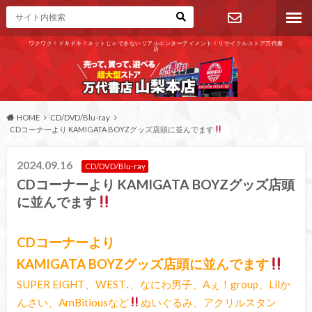
ワクワク！ドキドキ！ネットじゃできないリアルエンターテイメント！リサイクルストア万代書
店
お問い合わ
せ
HOME
CD/DVD/Blu-ray
CDコーナーより KAMIGATA BOYZグッズ店頭に並んでます
2024.09.16
CD/DVD/Blu-ray
CDコーナーより KAMIGATA BOYZグッズ店頭
に並んでます
CDコーナーより
KAMIGATA BOYZグッズ店頭に並んでます
SUPER EIGHT、WESTꓸ、なにわ男子、Aぇ！group、Lilか
んさい、AmBitiousなど
ぬいぐるみ、アクリルスタン