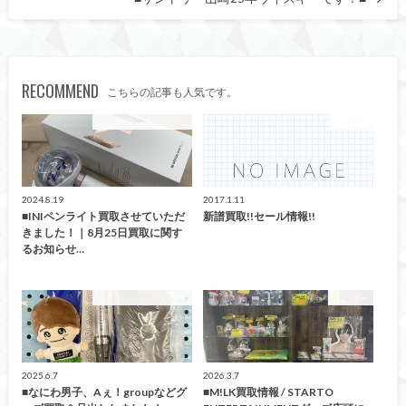
RECOMMEND
こちらの記事も人気です。
こんなの買取ました！
CD/DVD
2024.8.19
2017.1.11
■INIペンライト買取させていただ
新譜買取!!セール情報!!
きました！｜8月25日買取に関す
るお知らせ…
こんなの買取ました！
買取告知
2025.6.7
2026.3.7
■なにわ男子、Aぇ！groupなどグ
■M!LK買取情報 / STARTO