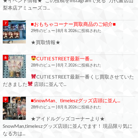
★イベント情報★ この投稿をInstagramで見る 万代書店山
梨本店アミューズコ...
■おもちゃコーナー買取商品のご紹介■
29件のビュー
|
8月 8, 2026 に投稿された
★買取情報★
CUTIE STREET最新一番...
28件のビュー
|
8月 7, 2026 に投稿された
CUTIE STREET最新一番くじ買取させていた
だきました
店頭に並んで...
■SnowMan、timeleszグッズ店頭に並ん...
28件のビュー
|
8月 8, 2026 に投稿された
★アイドルグッズコーナーより★
SnowMan,timeleszグッズ店頭に並んでます！ 現品限り気に
なる方は...