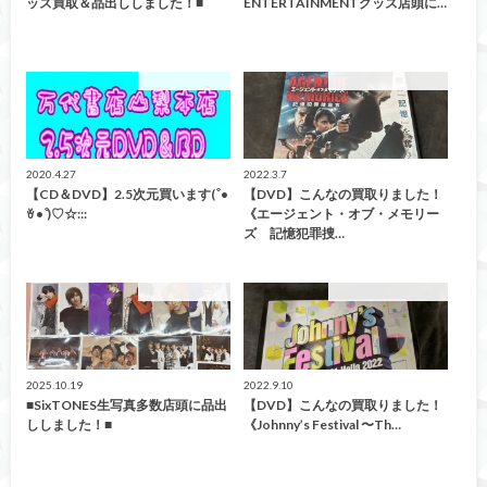
ッズ買取＆品出ししました！■
ENTERTAINMENTグッズ店頭に…
CD/DVD/Blu-ray
こんなの買取ました！
2020.4.27
2022.3.7
【CD＆DVD】2.5次元買います(͏ ͒ •
【DVD】こんなの買取りました！
ꈊ • ͒)♡☆:::
《エージェント・オブ・メモリー
ズ 記憶犯罪捜…
CD/DVD/Blu-ray
こんなの買取ました！
2025.10.19
2022.9.10
■SixTONES生写真多数店頭に品出
【DVD】こんなの買取りました！
ししました！■
《Johnny’s Festival 〜Th…