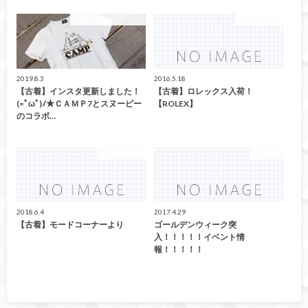
こんなの買取ました！
ファッション
2019.8.3
2016.5.18
【古着】インスタ更新しました！
【古着】ロレックス入荷！
(=ﾟωﾟ)ﾉ★ＣＡＭＰ7とスヌーピー
【ROLEX】
のコラボ…
ファッション
CD/DVD
2018.6.4
2017.4.29
【古着】モードコーナーより
ゴールデンウィーク突
入！！！！！イベント情
報！！！！！