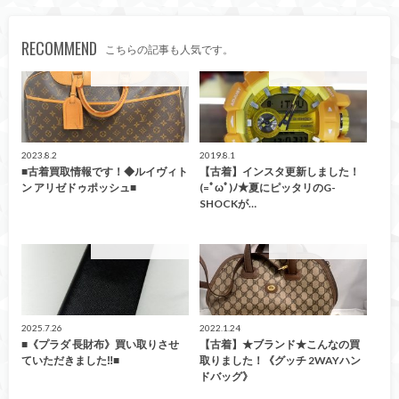
RECOMMEND
こちらの記事も人気です。
こんなの買取ました！
こんなの買取ました！
2023.8.2
2019.8.1
■古着買取情報です！◆ルイヴィト
【古着】インスタ更新しました！
ン アリゼドゥポッシュ■
(=ﾟωﾟ)ﾉ★夏にピッタリのG-
SHOCKが…
こんなの買取ました！
こんなの買取ました！
2025.7.26
2022.1.24
■《プラダ 長財布》買い取りさせ
【古着】★ブランド★こんなの買
ていただきました‼︎■
取りました！《グッチ 2WAYハン
ドバッグ》