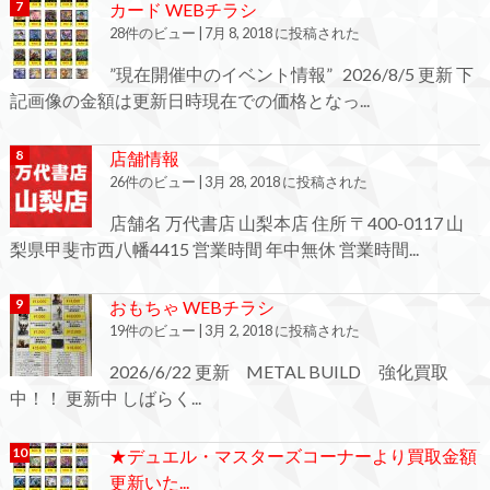
カード WEBチラシ
28件のビュー
|
7月 8, 2018 に投稿された
”現在開催中のイベント情報” 2026/8/5 更新 下
記画像の金額は更新日時現在での価格となっ...
店舗情報
26件のビュー
|
3月 28, 2018 に投稿された
店舗名 万代書店 山梨本店 住所 〒400-0117 山
梨県甲斐市西八幡4415 営業時間 年中無休 営業時間...
おもちゃ WEBチラシ
19件のビュー
|
3月 2, 2018 に投稿された
2026/6/22 更新 METAL BUILD 強化買取
中！！ 更新中 しばらく...
★デュエル・マスターズコーナーより買取金額
更新いた...