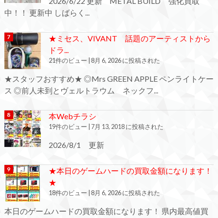
2026/6/22 更新 METAL BUILD 強化買取
中！！ 更新中 しばらく...
★ミセス、VIVANT 話題のアーティストから
ドラ...
21件のビュー
|
8月 6, 2026 に投稿された
★スタッフおすすめ★ ◎Mrs GREEN APPLE ペンライトケー
ス ◎前人未到とヴェルトラウム ネックフ...
本Webチラシ
19件のビュー
|
7月 13, 2018 に投稿された
2026/8/1 更新
★本日のゲームハードの買取金額になります！
★
18件のビュー
|
8月 6, 2026 に投稿された
本日のゲームハードの買取金額になります！ 県内最高値買