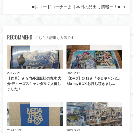
■レコードコーナーより本日の品出し情報ー！■
RECOMMEND
こちらの記事も人気です。
こんなの買取ました！
こんなの買取ました！
2019.2.21
2021.2.12
【釣具】★☆内外出版社の青木 大
【DVD】2/12★『ゆるキャン△』
介 ディーズスキャンダル 7 入荷し
Blu-ray BOX お持ち頂きまし…
ました！…
こんなの買取ました！
買取告知
2024.5.19
2022.9.23