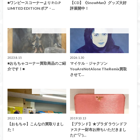
■ワンピースコーナーより P.O.P
【CD】《SnowMan》グッズ大好
LIMITED EDITION ボア・…
評展開中！
こんなの買取ました！
こんなの買取ました！
2023.8.15
2026.1.30
■おもちゃコーナー買取商品のご紹
マイケル・ジャクソン
介です！■
YouAreNotAlone TheRemix買取
させて…
こんなの買取ました！
こんなの買取ました！
2022.5.21
2019.10.13
【おもちゃ】こんなの買取りまし
【ブランド】★プラダ ラウンドフ
た！
ァスナー財布お持ちいただきまし
た(*'▽')…