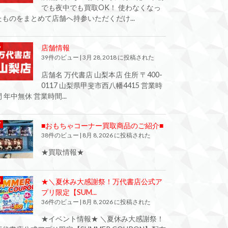
でも夜中でも買取OK！ 使わなくなっ
たものをまとめて店舗へ持参いただくだけ...
店舗情報
39件のビュー
|
3月 28, 2018 に投稿された
店舗名 万代書店 山梨本店 住所 〒400-
0117 山梨県甲斐市西八幡4415 営業時
間 年中無休 営業時間...
■おもちゃコーナー買取商品のご紹介■
38件のビュー
|
8月 8, 2026 に投稿された
★買取情報★
★＼夏休み大感謝祭！万代書店公式ア
プリ限定【SUM...
36件のビュー
|
8月 8, 2026 に投稿された
★イベント情報★ ＼夏休み大感謝祭！