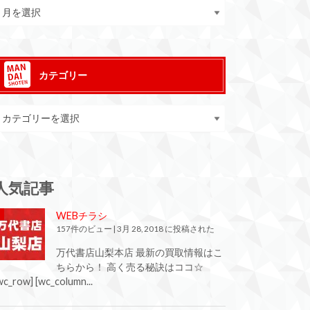
カテゴリー
人気記事
WEBチラシ
157件のビュー
|
3月 28, 2018 に投稿された
万代書店山梨本店 最新の買取情報はこ
ちらから！ 高く売る秘訣はココ☆
wc_row] [wc_column...