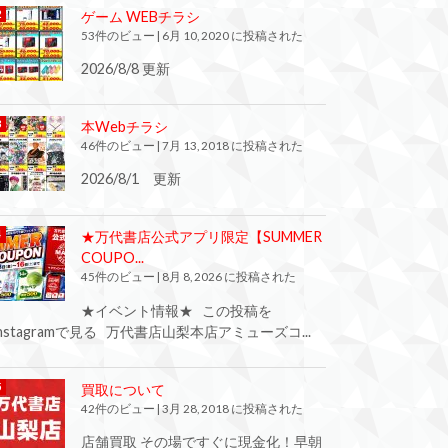
ゲーム WEBチラシ
53件のビュー
|
6月 10, 2020 に投稿された
2026/8/8 更新
本Webチラシ
46件のビュー
|
7月 13, 2018 に投稿された
2026/8/1 更新
★万代書店公式アプリ限定【SUMMER
COUPO...
45件のビュー
|
8月 8, 2026 に投稿された
★イベント情報★ この投稿を
Instagramで見る 万代書店山梨本店アミューズコ...
買取について
42件のビュー
|
3月 28, 2018 に投稿された
店舗買取 その場ですぐに現金化！早朝