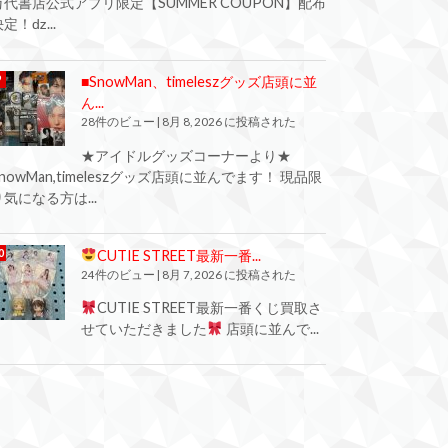
万代書店公式アプリ限定【SUMMER COUPON】配布
定！ǳ...
■SnowMan、timeleszグッズ店頭に並
ん...
28件のビュー
|
8月 8, 2026 に投稿された
★アイドルグッズコーナーより★
SnowMan,timeleszグッズ店頭に並んでます！ 現品限
り気になる方は...
CUTIE STREET最新一番...
24件のビュー
|
8月 7, 2026 に投稿された
CUTIE STREET最新一番くじ買取さ
せていただきました
店頭に並んで...