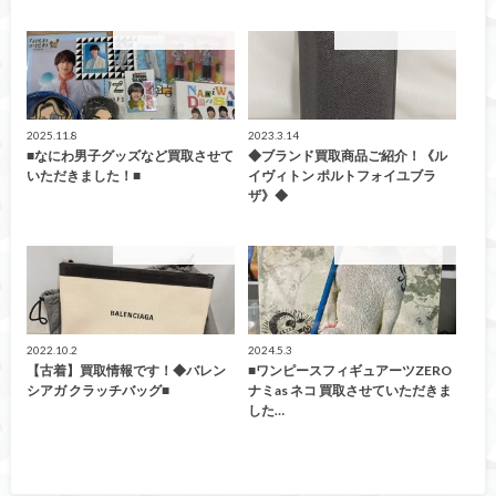
こんなの買取ました！
こんなの買取ました！
2025.11.8
2023.3.14
■なにわ男子グッズなど買取させて
◆ブランド買取商品ご紹介！《ル
いただきました！■
イヴィトン ポルトフォイユブラ
ザ》◆
こんなの買取ました！
こんなの買取ました！
2022.10.2
2024.5.3
【古着】買取情報です！◆バレン
■ワンピースフィギュアーツZERO
シアガ クラッチバッグ■
ナミas ネコ 買取させていただきま
した…