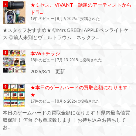
★ミセス、VIVANT 話題のアーティストから
ドラ...
19件のビュー
|
8月 6, 2026 に投稿された
★スタッフおすすめ★ ◎Mrs GREEN APPLE ペンライトケー
ス ◎前人未到とヴェルトラウム ネックフ...
本Webチラシ
18件のビュー
|
7月 13, 2018 に投稿された
2026/8/1 更新
★本日のゲームハードの買取金額になります！
★
17件のビュー
|
8月 6, 2026 に投稿された
本日のゲームハードの買取金額になります！ 県内最高値買
取保証！ 何台でも買取致します！ お持ち込みお待ちして
お...