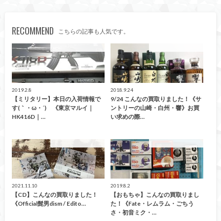
RECOMMEND
こちらの記事も人気です。
こんなの買取ました！
こんなの買取ました！
2019.2.8
2018.9.24
【ミリタリー】本日の入荷情報で
9/24 こんなの買取りました！《サ
す(｀・ω・´)ゞ《東京マルイ｜
ントリーの山崎・白州・響》お買
HK416D｜…
い求めの際…
こんなの買取ました！
こんなの買取ました！
2021.11.10
2019.8.2
【CD】こんなの買取りました！
【おもちゃ】こんなの買取りまし
《Official髭男dism / Edito…
た！《Fate・レムラム・ごちう
さ・初音ミク・…