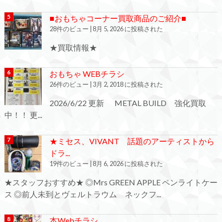
■おもちゃコーナー買取商品のご紹介■
28件のビュー
|
8月 5, 2026 に投稿された
★買取情報★
おもちゃ WEBチラシ
26件のビュー
|
3月 2, 2018 に投稿された
2026/6/22 更新 METAL BUILD 強化買取
中！！ 更...
★ミセス、VIVANT 話題のアーティストから
ドラ...
19件のビュー
|
8月 6, 2026 に投稿された
★スタッフおすすめ★ ◎Mrs GREEN APPLE ペンライトケー
ス ◎前人未到とヴェルトラウム ネックフ...
本Webチラシ