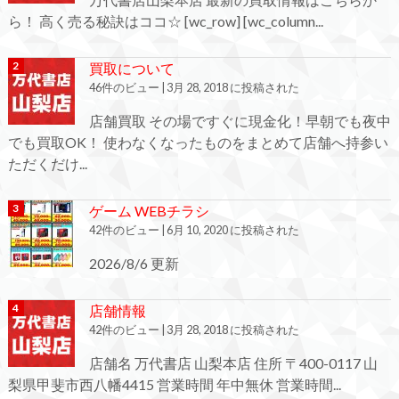
ら！ 高く売る秘訣はココ☆ [wc_row] [wc_column...
買取について
46件のビュー
|
3月 28, 2018 に投稿された
店舗買取 その場ですぐに現金化！早朝でも夜中
でも買取OK！ 使わなくなったものをまとめて店舗へ持参い
ただくだけ...
ゲーム WEBチラシ
42件のビュー
|
6月 10, 2020 に投稿された
2026/8/6 更新
店舗情報
42件のビュー
|
3月 28, 2018 に投稿された
店舗名 万代書店 山梨本店 住所 〒400-0117 山
梨県甲斐市西八幡4415 営業時間 年中無休 営業時間...