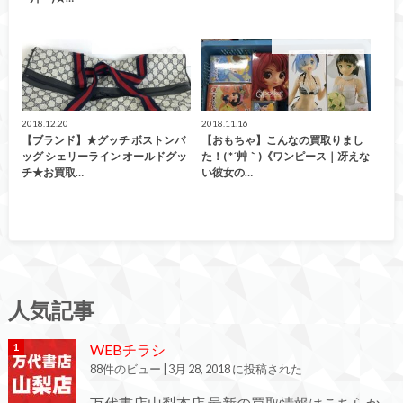
こんなの買取ました！
こんなの買取ました！
2018.12.20
2018.11.16
【ブランド】★グッチ ボストンバ
【おもちゃ】こんなの買取りまし
ッグ シェリーライン オールドグッ
た！( *´艸｀)《ワンピース｜冴えな
チ★お買取…
い彼女の…
人気記事
WEBチラシ
88件のビュー
|
3月 28, 2018 に投稿された
万代書店山梨本店 最新の買取情報はこちらか