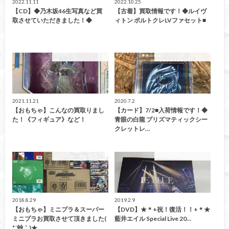
2022.11.11
2022.10.25
【CD】◆乃木坂46生写真など買
【古着】買取情報です！◆ルイヴ
取させていただきました！◆
ィトン ポルトクレLVファセット■
こんなの買取ました！
こんなの買取ました！
2021.11.21
2020.7.2
【おもちゃ】こんなの買取りまし
【カード】7/2■入荷情報です！◆
た！《フィギュア》など！
青眼の白龍 プリズマティックシー
クレットレ…
こんなの買取ました！
こんなの買取ました！
2018.8.29
2019.2.9
【おもちゃ】ミニプラ＆スーパー
【DVD】★＊+祝！復活！！+＊★
ミニプラお買取させて頂きました(
藍井エイル Special Live 20…
*´艸｀)★…