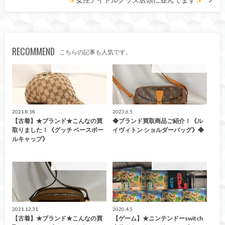
RECOMMEND
こちらの記事も人気です。
こんなの買取ました！
こんなの買取ました！
2021.8.18
2023.6.5
【古着】★ブランド★こんなの買
◆ブランド買取商品ご紹介！《ル
取りました！《グッチ ベースボー
イヴィトン ショルダーバッグ》◆
ルキャップ》
こんなの買取ました！
こんなの買取ました！
2021.12.31
2020.4.5
【古着】★ブランド★こんなの買
【ゲーム】★ニンテンドーswitch