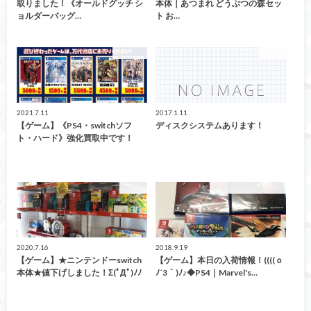
取りました！《オールドグッチ シ
本体｜あつまれ どうぶつの森セッ
ョルダーバッグ…
ト お…
買取告知
ゲーム
2021.7.11
2017.1.11
【ゲーム】《PS4・switchソフ
ディスクシステムあります！
ト・ハード》強化買取中です！
ゲーム
こんなの買取ました！
2020.7.16
2018.9.19
【ゲーム】★ニンテンドーswitch
【ゲーム】本日の入荷情報！((((ｏ
本体★値下げしました！Σ(ﾟДﾟ)ﾉﾉ
ﾉ´3｀)ﾉ♪◆PS4｜Marvel's…