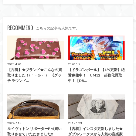
RECOMMEND
こちらの記事も人気です。
こんなの買取ました！
カード
2020.4.20
2020.1.9
【古着】★ブランド★こんなの買
【ドラゴンボール】【1/9更新】絶
取りました！(｀・ω・´)ゞ《グッ
賛稼働中！ UM12 超強化買取
チ ラウンド…
中！【DB…
こんなの買取ました！
こんなの買取ました！
2024.7.15
2019.1.23
ルイヴィトン リポーターPM 買い
【古着】インスタ更新しました★
取りさせていただきました‼︎
ダブルワークスから人気の音楽家