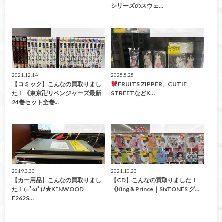
シリーズのスウェ…
こんなの買取ました！
こんなの買取ました！
2021.12.14
2025.5.25
【コミック】こんなの買取りまし
FRUITS ZIPPER、CUTIE
た！《東京卍リベンジャーズ最新
STREETなどK…
24巻セット全巻…
こんなの買取ました！
こんなの買取ました！
2019.3.30
2021.10.23
【カー用品】こんなの買取りまし
【CD】こんなの買取りました！
た！(=ﾟωﾟ)ﾉ★KENWOOD
《King＆Prince｜SixTONES グ…
E262S…