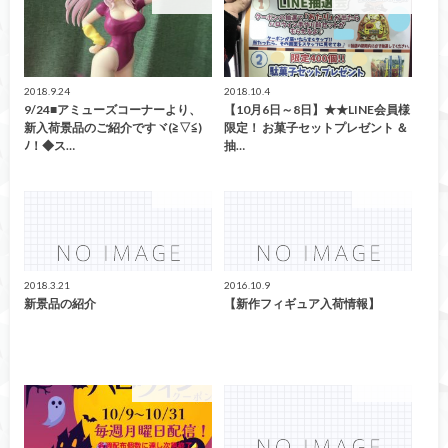
アミューズ
イベント情報！
2018.9.24
2018.10.4
9/24■アミューズコーナーより、
【10月6日～8日】★★LINE会員様
新入荷景品のご紹介ですヾ(≧▽≦)
限定！ お菓子セットプレゼント ＆
ﾉ！◆ス…
抽…
アミューズ
アミューズ
2018.3.21
2016.10.9
新景品の紹介
【新作フィギュア入荷情報】
イベント情報！
アミューズ