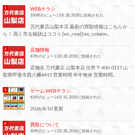
WEBチラシ
100件のビュー
|
3月 28, 2018 に投稿された
万代書店山梨本店 最新の買取情報はこちらか
ら！ 高く売る秘訣はココ☆ [wc_row] [wc_column...
店舗情報
47件のビュー
|
3月 28, 2018 に投稿された
店舗名 万代書店 山梨本店 住所 〒400-0117 山
梨県甲斐市西八幡4415 営業時間 年中無休 営業時間...
ゲーム WEBチラシ
41件のビュー
|
6月 10, 2020 に投稿された
2026/8/10 更新
買取について
40件のビュー
|
3月 28, 2018 に投稿された