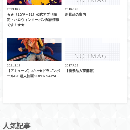
2023.10.7
2018.6.28
★★《10/9～31》公式アプリ限
新景品の案内
定・ハロウィンクーポン配信情報
です！★★
アミューズ
アミューズ
2021.3.19
2017.7.22
【アミューズ】3/19★ドラゴンボ
【新景品入荷情報】
ールGT 超人技画 SUPER SAIYA…
人気記事