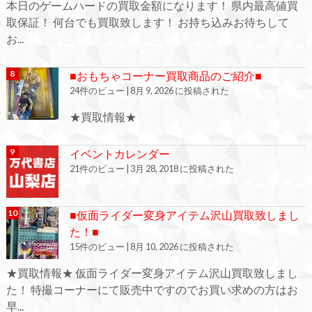
本日のゲームハードの買取金額になります！ 県内最高値買
取保証！ 何台でも買取致します！ お持ち込みお待ちして
お...
■おもちゃコーナー買取商品のご紹介■
24件のビュー
|
8月 9, 2026 に投稿された
★買取情報★
イベントカレンダー
21件のビュー
|
3月 28, 2018 に投稿された
■仮面ライダー変身アイテム沢山買取致しまし
た！■
15件のビュー
|
8月 10, 2026 に投稿された
★買取情報★ 仮面ライダー変身アイテム沢山買取致しまし
た！ 特撮コーナーにて販売中ですのでお買い求めの方はお
早...