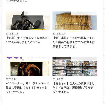
ていただきまし…
こんなの買取ました！
こんなの買取ました！
2019.11.12
2018.12.12
【釣具】★アブガルシア レボALC-
【酒】本日のこんなの買取りまし
BF7-L入荷しました(*'▽')★
た！宴会のお供★ウコンの力★お
買取させて頂きま…
こんなの買取ました！
こんなの買取ました！
2023.4.14
2019.3.21
■CDコーナーより！《EPレコード
【おもちゃ】こんなの買取りまし
品出し準備してます！》◆TMネ
た！ヾ(≧▽≦)ﾉ《戦闘機 プラモデ
ットワーク&…
ル》★まだ…