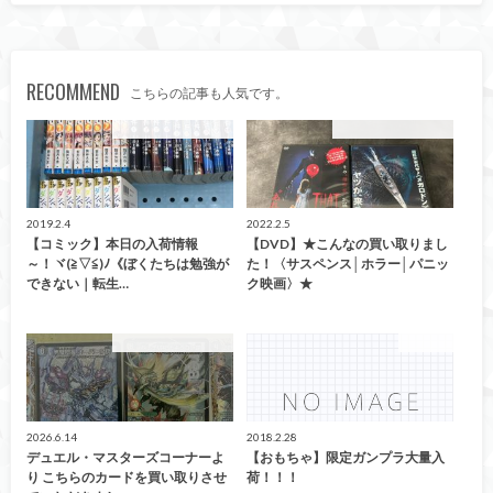
RECOMMEND
こちらの記事も人気です。
こんなの買取ました！
こんなの買取ました！
2019.2.4
2022.2.5
【コミック】本日の入荷情報
【DVD】★こんなの買い取りまし
～！ヾ(≧▽≦)ﾉ《ぼくたちは勉強が
た！〈サスペンス│ホラー│パニッ
できない｜転生…
ク映画〉★
こんなの買取ました！
おもちゃ
2026.6.14
2018.2.28
デュエル・マスターズコーナーよ
【おもちゃ】限定ガンプラ大量入
り こちらのカードを買い取りさせ
荷！！！