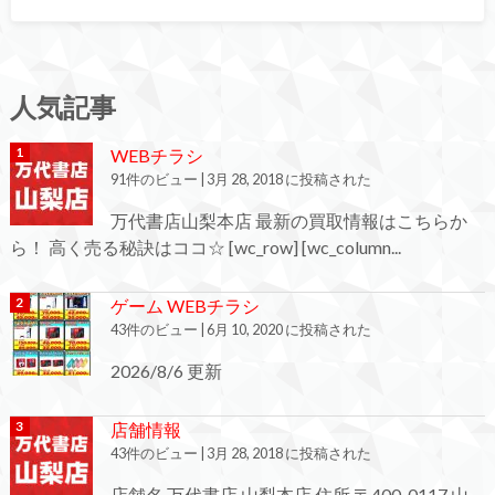
人気記事
WEBチラシ
91件のビュー
|
3月 28, 2018 に投稿された
万代書店山梨本店 最新の買取情報はこちらか
ら！ 高く売る秘訣はココ☆ [wc_row] [wc_column...
ゲーム WEBチラシ
43件のビュー
|
6月 10, 2020 に投稿された
2026/8/6 更新
店舗情報
43件のビュー
|
3月 28, 2018 に投稿された
店舗名 万代書店 山梨本店 住所 〒400-0117 山