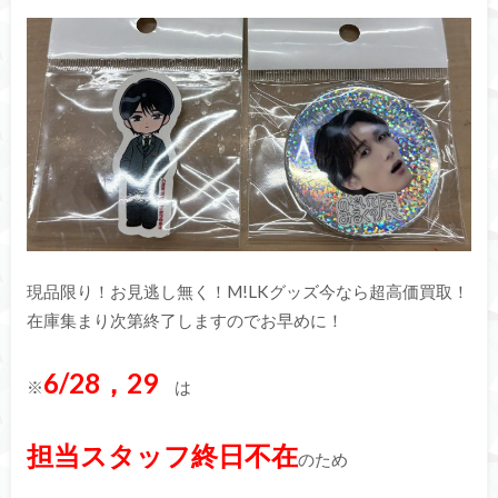
現品限り！お見逃し無く！M!LKグッズ今なら超高価買取！
在庫集まり次第終了しますのでお早めに！
6/28，29
※
は
担当スタッフ終日不在
のため