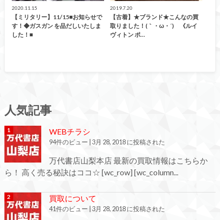
2020.11.15
2019.7.20
【ミリタリー】11/15■お知らせで
【古着】★ブランド★こんなの買
す！◆ガスガン を品だしいたしま
取りました！(｀・ω・´)ゞ《ルイ
した！■
ヴィトン ポ…
人気記事
WEBチラシ
94件のビュー
|
3月 28, 2018 に投稿された
万代書店山梨本店 最新の買取情報はこちらか
ら！ 高く売る秘訣はココ☆ [wc_row] [wc_column...
買取について
41件のビュー
|
3月 28, 2018 に投稿された