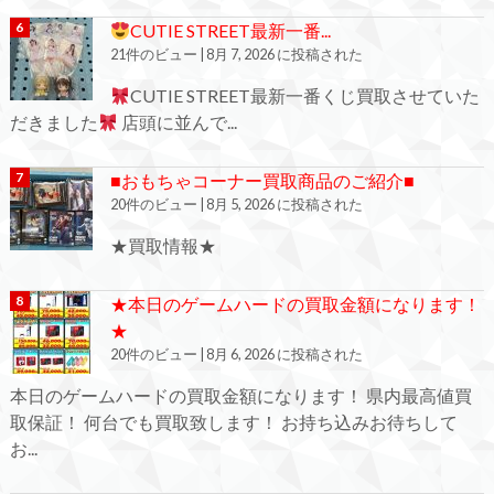
CUTIE STREET最新一番...
21件のビュー
|
8月 7, 2026 に投稿された
CUTIE STREET最新一番くじ買取させていた
だきました
店頭に並んで...
■おもちゃコーナー買取商品のご紹介■
20件のビュー
|
8月 5, 2026 に投稿された
★買取情報★
★本日のゲームハードの買取金額になります！
★
20件のビュー
|
8月 6, 2026 に投稿された
本日のゲームハードの買取金額になります！ 県内最高値買
取保証！ 何台でも買取致します！ お持ち込みお待ちして
お...