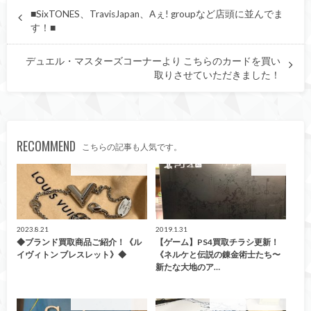
■SixTONES、TravisJapan、Aぇ! groupなど店頭に並んでま
す！■
デュエル・マスターズコーナーより こちらのカードを買い
取りさせていただきました！
RECOMMEND
こちらの記事も人気です。
こんなの買取ました！
買取告知
2023.8.21
2019.1.31
◆ブランド買取商品ご紹介！《ル
【ゲーム】PS4買取チラシ更新！
イヴィトン ブレスレット》◆
《ネルケと伝説の錬金術士たち〜
新たな大地のア…
こんなの買取ました！
こんなの買取ました！