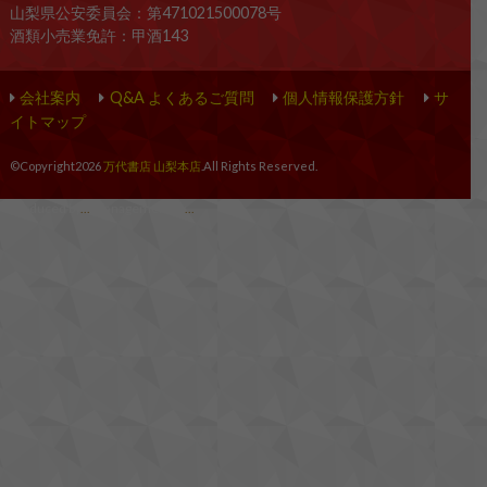
山梨県公安委員会：第471021500078号
酒類小売業免許：甲酒143
会社案内
Q&A よくあるご質問
個人情報保護方針
サ
イトマップ
©Copyright2026
万代書店 山梨本店
.All Rights Reserved.
produced by
...
management by
...