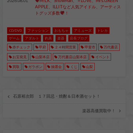
2026.08.01
M!LK、SnowMan、＝LOVE、Mrs.GREEN
APPLE、ILLITなど人気アイドル、アーティス
トグッズ多数
！
CD/DVD
ファッション
おもちゃ
アミューズ
トレカ
ゲーム
アダルト
釣具
楽器
店長ブログ
赤チェック
甲府
２４時間営業
甲斐市
万代書店
お宝発見
山梨本店
万代書店山梨本店
イベント
買取
ガラポン
抽選会
くじ
山梨
石原裕次郎 １７回忌・焼酎＆日本酒セット！
楽器高価買取中！