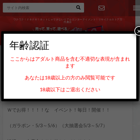
ワクワク！ドキドキ！ネットじゃできないリアルエンターテイメント！リサイクルストア万
代書店
お問い合
わせ
年齢認証
HOME
CD/DVD
５月は ＧＷガラポン開催！
ここからはアダルト商品を含む不適切な表現が含まれ
ます
2017.04.30
CD/DVD
５月は ＧＷガラポン開催！
あなたは18歳以上の方のみ閲覧可能です
18歳以下はご退出ください
Ｗでお得！！！！な イベント！毎日！開催！！
（ガラポン・5/3～5/6）（大抽選会5/3～5/7）