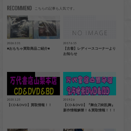
RECOMMEND
こちらの記事も人気です。
こんなの買取ました！
ファッション
2026.3.31
2017.6.15
■おもちゃ買取商品ご紹介■
【古着】レディースコーナーより
お知らせ
CD/DVD/Blu-ray
CD/DVD/Blu-ray
2020.1.25
2019.2.6
【CD＆DVD】買取情報！！
【CD＆DVD】『舞台刀剣乱舞』
新作情報解禁！＆買取情報！！！