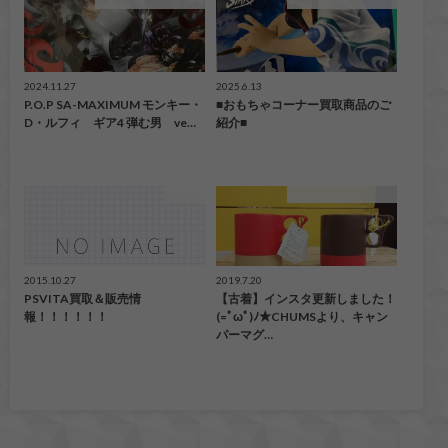
こんなの買取ました！
こんなの買取ました！
2024.11.27
2025.6.13
P.O.P SA-MAXIMUM モンキー・
■おもちゃコーナー買取商品のご
D・ルフィ ギア4 弾む男 ve…
紹介■
ゲーム
こんなの買取ました！
2015.10.27
2019.7.20
PSVITA買取＆販売情
【古着】インスタ更新しました！
報！！！！！！
(=ﾟωﾟ)ﾉ★CHUMSより、キャン
パーマグ…