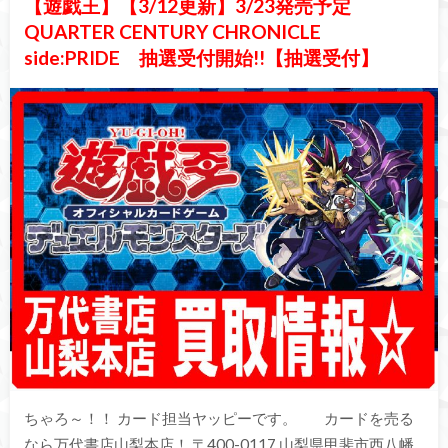
【遊戯王】【3/12更新】3/23発売予定
QUARTER CENTURY CHRONICLE
side:PRIDE 抽選受付開始!!【抽選受付】
ちゃろ～！！ カード担当ヤッピーです。 カードを売る
なら万代書店山梨本店！ 〒400-0117 山梨県甲斐市西八幡