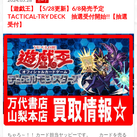
カード
【遊戯王】【5/28更新】6/8発売予定
TACTICAL-TRY DECK 抽選受付開始!!【抽選
受付】
ちゃろ～！！ カード担当ヤッピーです。 カードを売る