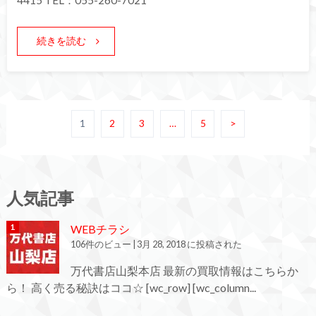
4415 TEL：055-260-7021
続きを読む
1
2
3
…
5
>
人気記事
WEBチラシ
106件のビュー
|
3月 28, 2018 に投稿された
万代書店山梨本店 最新の買取情報はこちらか
ら！ 高く売る秘訣はココ☆ [wc_row] [wc_column...