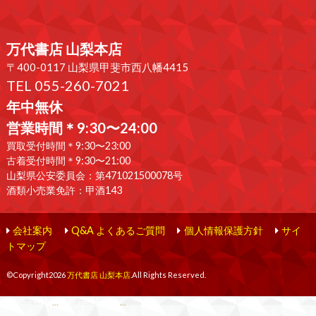
万代書店 山梨本店
〒400-0117 山梨県甲斐市西八幡4415
TEL 055-260-7021
年中無休
営業時間＊9:30〜24:00
買取受付時間＊9:30〜23:00
古着受付時間＊9:30〜21:00
山梨県公安委員会：第471021500078号
酒類小売業免許：甲酒143
会社案内
Q&A よくあるご質問
個人情報保護方針
サイ
トマップ
©Copyright2026
万代書店 山梨本店
.All Rights Reserved.
produced by
...
management by
...