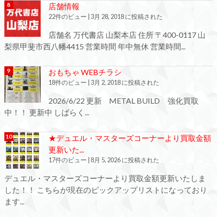
店舗情報
22件のビュー
|
3月 28, 2018 に投稿された
店舗名 万代書店 山梨本店 住所 〒400-0117 山
梨県甲斐市西八幡4415 営業時間 年中無休 営業時間...
おもちゃ WEBチラシ
18件のビュー
|
3月 2, 2018 に投稿された
2026/6/22 更新 METAL BUILD 強化買取
中！！ 更新中 しばらく...
★デュエル・マスターズコーナーより買取金額
更新いた...
17件のビュー
|
8月 5, 2026 に投稿された
デュエル・マスターズコーナーより買取金額更新いたしま
した！！ こちらが現在のピックアップリストになっており
ます...