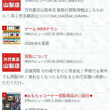
105件のビュー
|
3月 28, 2018 に投稿された
万代書店山梨本店 最新の買取情報はこちらか
ら！ 高く売る秘訣はココ☆ [wc_row] [wc_column...
ゲーム WEBチラシ
54件のビュー
|
6月 10, 2020 に投稿された
2026/8/6 更新
買取について
40件のビュー
|
3月 28, 2018 に投稿された
店舗買取 その場ですぐに現金化！早朝でも夜中
でも買取OK！ 使わなくなったものをまとめて店舗へ持参い
ただくだけ...
■おもちゃコーナー買取商品のご紹介■
37件のビュー
|
8月 5, 2026 に投稿された
★買取情報★