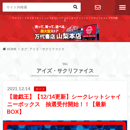
ワクワク！ドキドキ！ネットじゃできないリアルエンターテイメント！リサイクルストア万代書
店
お問い合わ
せ
HOME
タグ : アイズ・サクリファイス
TAG
アイズ・サクリファイス
2021.12.14
カード
【遊戯王】【12/14更新】シークレットシャイ
ニーボックス 抽選受付開始！！【最新
BOX】