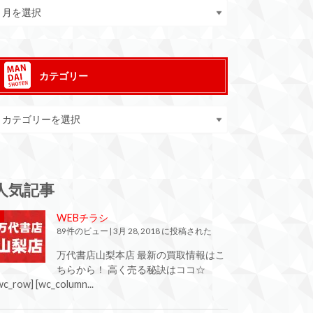
カテゴリー
人気記事
WEBチラシ
89件のビュー
|
3月 28, 2018 に投稿された
万代書店山梨本店 最新の買取情報はこ
ちらから！ 高く売る秘訣はココ☆
wc_row] [wc_column...