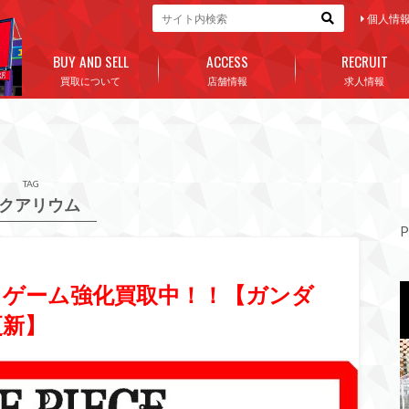
個人情
BUY AND SELL
ACCESS
RECRUIT
買取について
店舗情報
求人情報
TAG
クアリウム
P
ドゲーム強化買取中！！【ガンダ
更新】