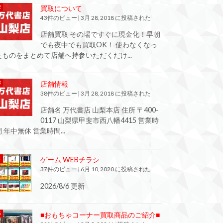
買取について
43件のビュー
|
3月 28, 2018 に投稿された
店舗買取 その場ですぐに現金化！早朝
でも夜中でも買取OK！ 使わなくなっ
たものをまとめて店舗へ持参いただくだけ...
店舗情報
38件のビュー
|
3月 28, 2018 に投稿された
店舗名 万代書店 山梨本店 住所 〒400-
0117 山梨県甲斐市西八幡4415 営業時
間 年中無休 営業時間...
ゲーム WEBチラシ
37件のビュー
|
6月 10, 2020 に投稿された
2026/8/6 更新
■おもちゃコーナー買取商品のご紹介■