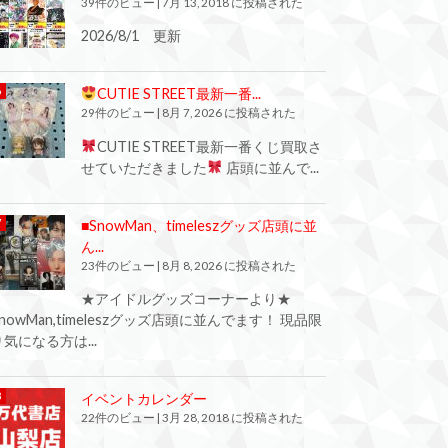
39件のビュー
|
7月 13, 2018 に投稿された
2026/8/1 更新
CUTIE STREET最新一番...
29件のビュー
|
8月 7, 2026 に投稿された
CUTIE STREET最新一番くじ買取さ
せていただきました
店頭に並んで...
■SnowMan、timeleszグッズ店頭に並
ん...
23件のビュー
|
8月 8, 2026 に投稿された
★アイドルグッズコーナーより★
SnowMan,timeleszグッズ店頭に並んでます！ 現品限
り気になる方は...
イベントカレンダー
22件のビュー
|
3月 28, 2018 に投稿された