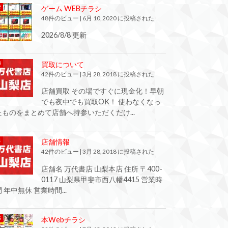
ゲーム WEBチラシ
48件のビュー
|
6月 10, 2020 に投稿された
2026/8/8 更新
買取について
42件のビュー
|
3月 28, 2018 に投稿された
店舗買取 その場ですぐに現金化！早朝
でも夜中でも買取OK！ 使わなくなっ
たものをまとめて店舗へ持参いただくだけ...
店舗情報
42件のビュー
|
3月 28, 2018 に投稿された
店舗名 万代書店 山梨本店 住所 〒400-
0117 山梨県甲斐市西八幡4415 営業時
間 年中無休 営業時間...
本Webチラシ