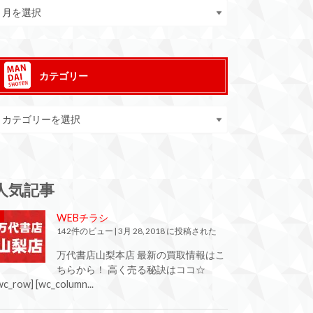
カテゴリー
人気記事
WEBチラシ
142件のビュー
|
3月 28, 2018 に投稿された
万代書店山梨本店 最新の買取情報はこ
ちらから！ 高く売る秘訣はココ☆
wc_row] [wc_column...