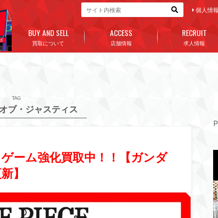
個人情
BUY AND SELL
ACCESS
RECRUIT
買取について
店舗情報
求人情報
TAG
オブ・ジャスティス
P
ドゲーム強化買取中！！【ガンダ
更新】