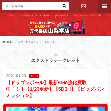
ワクワク！ドキドキ！ネットじゃできないリアルエンターテイメント！リサイクルストア万代書
店
お問い合わ
せ
HOME
タグ : エクストラシークレット
TAG
エクストラシークレット
2021.01.23
カード
【ドラゴンボール】最新BM6強化買取
中！！！【1/23更新】【SDBH】【ビッグバン
ミッション】