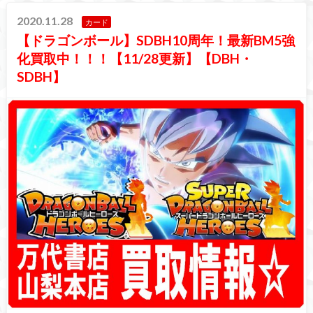
2020.11.28
カード
【ドラゴンボール】SDBH10周年！最新BM5強
化買取中！！！【11/28更新】【DBH・
SDBH】