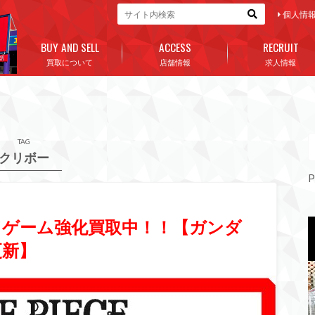
個人情
BUY AND SELL
ACCESS
RECRUIT
買取について
店舗情報
求人情報
TAG
クリボー
P
ドゲーム強化買取中！！【ガンダ
更新】