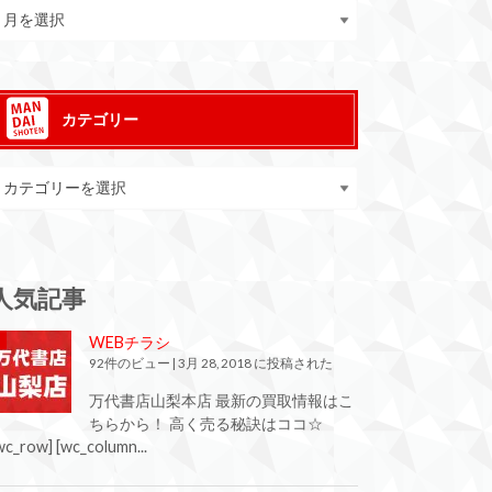
カテゴリー
人気記事
WEBチラシ
92件のビュー
|
3月 28, 2018 に投稿された
万代書店山梨本店 最新の買取情報はこ
ちらから！ 高く売る秘訣はココ☆
wc_row] [wc_column...