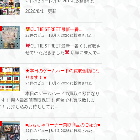
23件のビュー
|
7月 13, 2018 に投稿された
2026/8/1 更新
CUTIE STREET最新一番...
22件のビュー
|
8月 7, 2026 に投稿された
CUTIE STREET最新一番くじ買取さ
せていただきました
店頭に並んで...
★本日のゲームハードの買取金額にな
ります！★
21件のビュー
|
8月 6, 2026 に投稿された
本日のゲームハードの買取金額になり
ます！ 県内最高値買取保証！ 何台でも買取致しま
す！ お持ち込みお待ちしてお...
■おもちゃコーナー買取商品のご紹介■
19件のビュー
|
8月 5, 2026 に投稿された