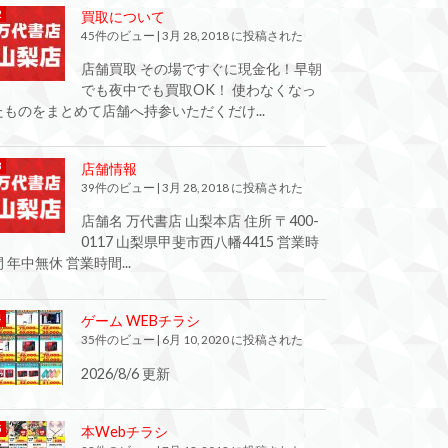
買取について
45件のビュー
|
3月 28, 2018 に投稿された
店舗買取 その場ですぐに現金化！早朝
でも夜中でも買取OK！ 使わなくなっ
たものをまとめて店舗へ持参いただくだけ...
店舗情報
39件のビュー
|
3月 28, 2018 に投稿された
店舗名 万代書店 山梨本店 住所 〒400-
0117 山梨県甲斐市西八幡4415 営業時
間 年中無休 営業時間...
ゲーム WEBチラシ
35件のビュー
|
6月 10, 2020 に投稿された
2026/8/6 更新
本Webチラシ