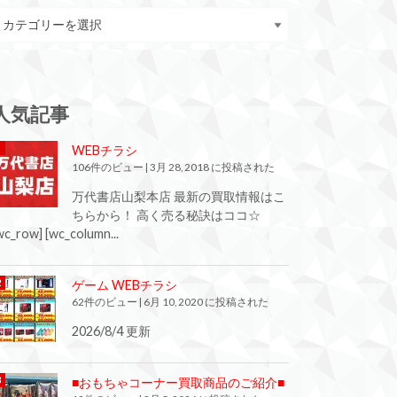
人気記事
WEBチラシ
106件のビュー
|
3月 28, 2018 に投稿された
万代書店山梨本店 最新の買取情報はこ
ちらから！ 高く売る秘訣はココ☆
wc_row] [wc_column...
ゲーム WEBチラシ
62件のビュー
|
6月 10, 2020 に投稿された
2026/8/4 更新
■おもちゃコーナー買取商品のご紹介■