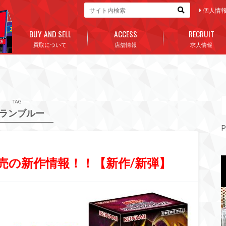
個人情
BUY AND SELL
ACCESS
RECRUIT
買取について
店舗情報
求人情報
TAG
ランブルー
P
発売の新作情報！！【新作/新弾】