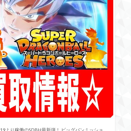
/19より稼働のSDBH最新弾！ ビッグバンミッショ