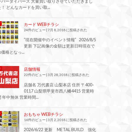
ーパーダイバーズ 大量買い取りさせていただきまし
た！ どんなカードを買い取...
カード WEBチラシ
24件のビュー
|
7月 8, 2018 に投稿された
”現在開催中のイベント情報” 2026/8/5
更新 下記画像の金額は更新日時現在で
の価格となっ...
店舗情報
22件のビュー
|
3月 28, 2018 に投稿された
店舗名 万代書店 山梨本店 住所 〒400-
0117 山梨県甲斐市西八幡4415 営業時
間 年中無休 営業時間...
おもちゃ WEBチラシ
16件のビュー
|
3月 2, 2018 に投稿された
2026/6/22 更新 METAL BUILD 強化