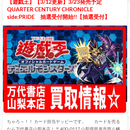
【遊戯王】【3/12更新】3/23発売予定
QUARTER CENTURY CHRONICLE
side:PRIDE 抽選受付開始!!【抽選受付】
ちゃろ～！！ カード担当ヤッピーです。 カードを売る
なら万代書店山梨本店！ 〒400-0117 山梨県甲斐市西八幡