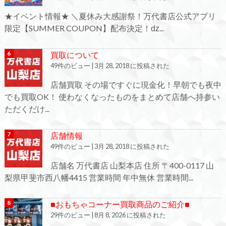
★イベント情報★ ＼夏休み大感謝祭！万代書店公式アプリ
限定【SUMMER COUPON】配布決定！ǳ...
買取について
49件のビュー
|
3月 28, 2018 に投稿された
店舗買取 その場ですぐに現金化！早朝でも夜中
でも買取OK！ 使わなくなったものをまとめて店舗へ持参い
ただくだけ...
店舗情報
49件のビュー
|
3月 28, 2018 に投稿された
店舗名 万代書店 山梨本店 住所 〒400-0117 山
梨県甲斐市西八幡4415 営業時間 年中無休 営業時間...
■おもちゃコーナー買取商品のご紹介■
29件のビュー
|
8月 8, 2026 に投稿された