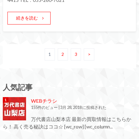
4415 TEL：055-260-7021
続きを読む
1
2
3
>
人気記事
WEBチラシ
155件のビュー
|
3月 28, 2018 に投稿された
万代書店山梨本店 最新の買取情報はこちらか
ら！ 高く売る秘訣はココ☆ [wc_row] [wc_column...