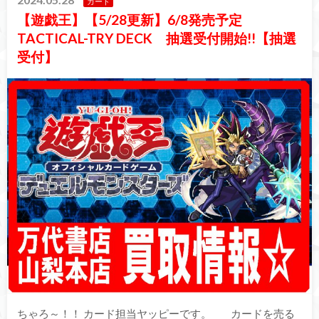
カード
【遊戯王】【5/28更新】6/8発売予定
TACTICAL-TRY DECK 抽選受付開始!!【抽選
受付】
ちゃろ～！！ カード担当ヤッピーです。 カードを売る