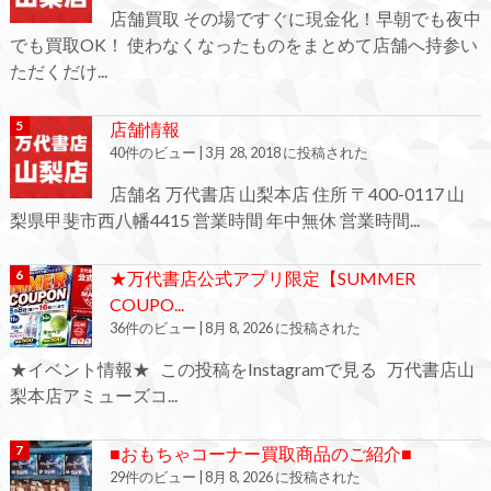
店舗買取 その場ですぐに現金化！早朝でも夜中
でも買取OK！ 使わなくなったものをまとめて店舗へ持参い
ただくだけ...
店舗情報
40件のビュー
|
3月 28, 2018 に投稿された
店舗名 万代書店 山梨本店 住所 〒400-0117 山
梨県甲斐市西八幡4415 営業時間 年中無休 営業時間...
★万代書店公式アプリ限定【SUMMER
COUPO...
36件のビュー
|
8月 8, 2026 に投稿された
★イベント情報★ この投稿をInstagramで見る 万代書店山
梨本店アミューズコ...
■おもちゃコーナー買取商品のご紹介■
29件のビュー
|
8月 8, 2026 に投稿された