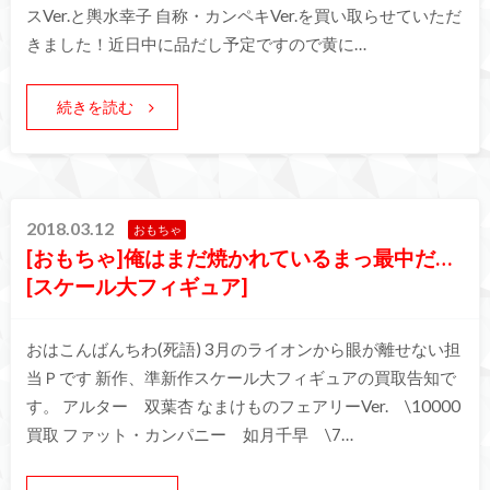
スVer.と輿水幸子 自称・カンペキVer.を買い取らせていただ
きました！近日中に品だし予定ですので黄に…
続きを読む
2018.03.12
おもちゃ
[おもちゃ]俺はまだ焼かれているまっ最中だ…
[スケール大フィギュア]
おはこんばんちわ(死語) 3月のライオンから眼が離せない担
当Ｐです 新作、準新作スケール大フィギュアの買取告知で
す。 アルター 双葉杏 なまけものフェアリーVer. \10000
買取 ファット・カンパニー 如月千早 \7…