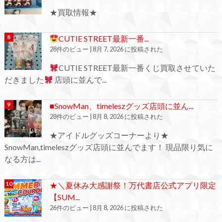
★買取情報★
CUTIE STREET最新一番...
28件のビュー
|
8月 7, 2026 に投稿された
CUTIE STREET最新一番くじ買取させていた
だきました
店頭に並んで...
■SnowMan、timeleszグッズ店頭に並ん...
28件のビュー
|
8月 8, 2026 に投稿された
★アイドルグッズコーナーより★
SnowMan,timeleszグッズ店頭に並んでます！ 現品限り気に
なる方は...
★＼夏休み大感謝祭！万代書店公式アプリ限定
【SUM...
26件のビュー
|
8月 8, 2026 に投稿された