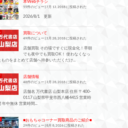
本Webチラシ
55件のビュー
|
7月 13, 2018 に投稿された
2026/8/1 更新
買取について
49件のビュー
|
3月 28, 2018 に投稿された
店舗買取 その場ですぐに現金化！早朝
でも夜中でも買取OK！ 使わなくなっ
たものをまとめて店舗へ持参いただくだけ...
店舗情報
48件のビュー
|
3月 28, 2018 に投稿された
店舗名 万代書店 山梨本店 住所 〒400-
0117 山梨県甲斐市西八幡4415 営業時
間 年中無休 営業時間...
■おもちゃコーナー買取商品のご紹介■
29件のビュー
|
8月 8, 2026 に投稿された