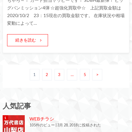
ちゃろ～！ カード担当ヤッピーです！ SDBH最新弾！ ビッ
グバンミッション4弾 ☆超強化買取中☆ 上記買取金額は
2020/10/2 23：15現在の買取金額です。 在庫状況や相場
変動によって…
続きを読む
1
2
3
…
5
>
人気記事
WEBチラシ
105件のビュー
|
3月 28, 2018 に投稿された