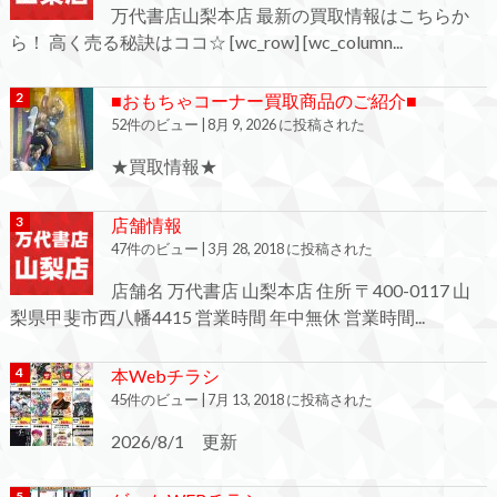
万代書店山梨本店 最新の買取情報はこちらか
ら！ 高く売る秘訣はココ☆ [wc_row] [wc_column...
■おもちゃコーナー買取商品のご紹介■
52件のビュー
|
8月 9, 2026 に投稿された
★買取情報★
店舗情報
47件のビュー
|
3月 28, 2018 に投稿された
店舗名 万代書店 山梨本店 住所 〒400-0117 山
梨県甲斐市西八幡4415 営業時間 年中無休 営業時間...
本Webチラシ
45件のビュー
|
7月 13, 2018 に投稿された
2026/8/1 更新