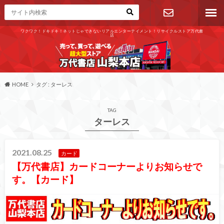
ワクワク！ドキドキ！ネットじゃできないリアルエンターテイメント！リサイクルストア万代書
店
お問い合わ
せ
HOME
タグ : ターレス
TAG
ターレス
2021.08.25
カード
【万代書店】カードコーナーよりお知らせで
す。【カード】