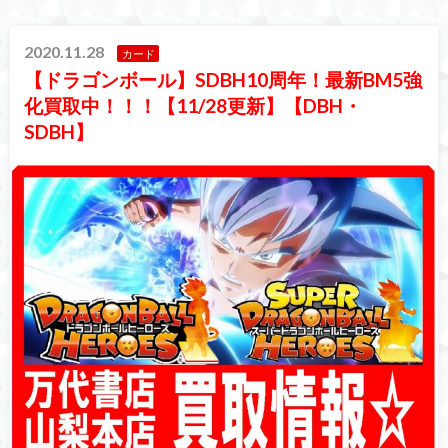
2020.11.28
カード
【ドラゴンボール】SDBH10周年！最新BM5強
化買取中！！！【11/28更新】【DBH・
SDBH】