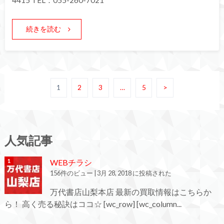
4415 TEL：055-260-7021
続きを読む
1
2
3
…
5
>
人気記事
WEBチラシ
156件のビュー
|
3月 28, 2018 に投稿された
万代書店山梨本店 最新の買取情報はこちらか
ら！ 高く売る秘訣はココ☆ [wc_row] [wc_column...