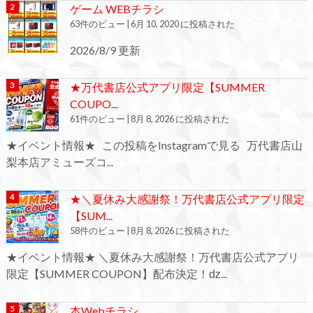
ゲーム WEBチラシ
63件のビュー
|
6月 10, 2020 に投稿された
2026/8/9 更新
★万代書店公式アプリ限定【SUMMER
COUPO...
61件のビュー
|
8月 8, 2026 に投稿された
★イベント情報★ この投稿をInstagramで見る 万代書店山
梨本店アミューズコ...
★＼夏休み大感謝祭！万代書店公式アプリ限定
【SUM...
58件のビュー
|
8月 8, 2026 に投稿された
★イベント情報★ ＼夏休み大感謝祭！万代書店公式アプリ
限定【SUMMER COUPON】配布決定！ǳ...
本Webチラシ