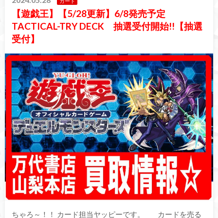
カード
【遊戯王】【5/28更新】6/8発売予定
TACTICAL-TRY DECK 抽選受付開始!!【抽選
受付】
ちゃろ～！！ カード担当ヤッピーです。 カードを売る