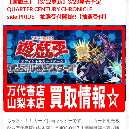
【遊戯王】【3/12更新】3/23発売予定
QUARTER CENTURY CHRONICLE
side:PRIDE 抽選受付開始!!【抽選受付】
ちゃろ～！！ カード担当ヤッピーです。 カードを売る
なら万代書店山梨本店！ 〒400-0117 山梨県甲斐市西八幡