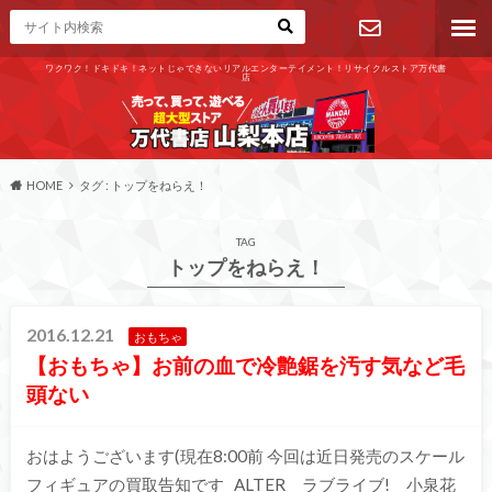
ワクワク！ドキドキ！ネットじゃできないリアルエンターテイメント！リサイクルストア万代書
店
お問い合わ
せ
HOME
タグ : トップをねらえ！
TAG
トップをねらえ！
2016.12.21
おもちゃ
【おもちゃ】お前の血で冷艶鋸を汚す気など毛
頭ない
おはようございます(現在8:00前 今回は近日発売のスケール
フィギュアの買取告知です ALTER ラブライブ! 小泉花