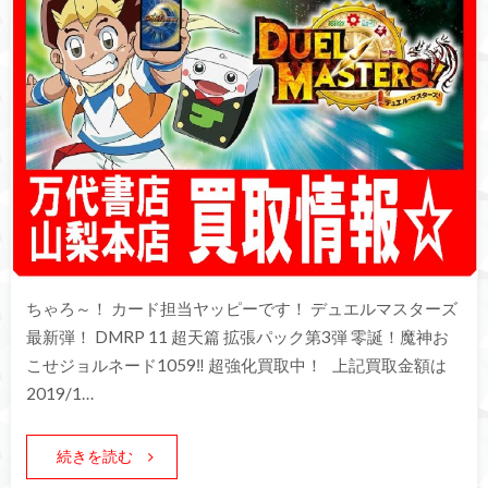
ちゃろ～！ カード担当ヤッピーです！ デュエルマスターズ
最新弾！ DMRP 11 超天篇 拡張パック第3弾 零誕！魔神お
こせジョルネード1059‼︎ 超強化買取中！ 上記買取金額は
2019/1…
続きを読む