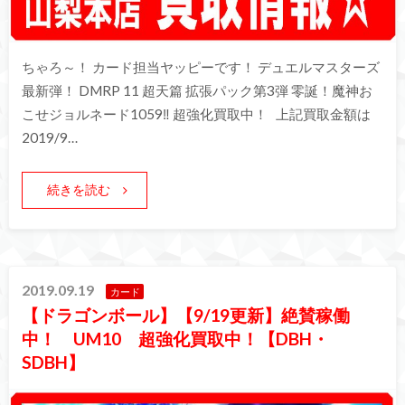
ちゃろ～！ カード担当ヤッピーです！ デュエルマスターズ
最新弾！ DMRP 11 超天篇 拡張パック第3弾 零誕！魔神お
こせジョルネード1059‼︎ 超強化買取中！ 上記買取金額は
2019/9…
続きを読む
2019.09.19
カード
【ドラゴンボール】【9/19更新】絶賛稼働
中！ UM10 超強化買取中！【DBH・
SDBH】