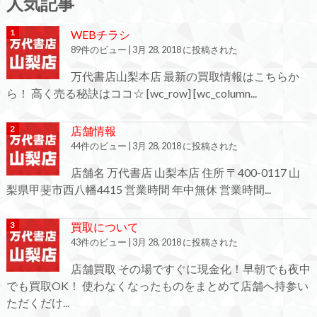
人気記事
WEBチラシ
89件のビュー
|
3月 28, 2018 に投稿された
万代書店山梨本店 最新の買取情報はこちらか
ら！ 高く売る秘訣はココ☆ [wc_row] [wc_column...
店舗情報
44件のビュー
|
3月 28, 2018 に投稿された
店舗名 万代書店 山梨本店 住所 〒400-0117 山
梨県甲斐市西八幡4415 営業時間 年中無休 営業時間...
買取について
43件のビュー
|
3月 28, 2018 に投稿された
店舗買取 その場ですぐに現金化！早朝でも夜中
でも買取OK！ 使わなくなったものをまとめて店舗へ持参い
ただくだけ...