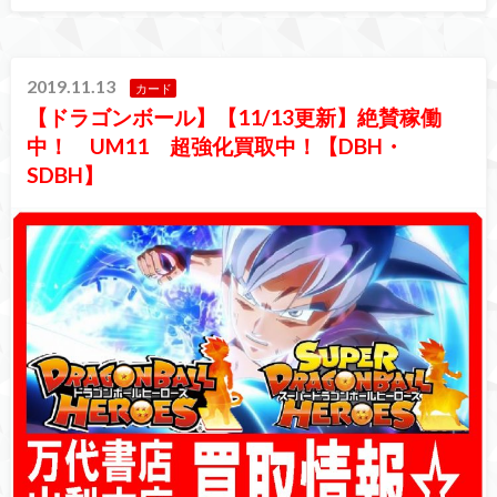
2019.11.13
カード
【ドラゴンボール】【11/13更新】絶賛稼働
中！ UM11 超強化買取中！【DBH・
SDBH】