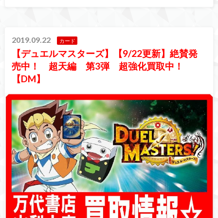
2019.09.22
カード
【デュエルマスターズ】【9/22更新】絶賛発
売中！ 超天編 第3弾 超強化買取中！
【DM】