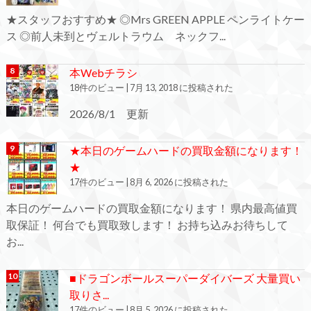
★スタッフおすすめ★ ◎Mrs GREEN APPLE ペンライトケー
ス ◎前人未到とヴェルトラウム ネックフ...
本Webチラシ
18件のビュー
|
7月 13, 2018 に投稿された
2026/8/1 更新
★本日のゲームハードの買取金額になります！
★
17件のビュー
|
8月 6, 2026 に投稿された
本日のゲームハードの買取金額になります！ 県内最高値買
取保証！ 何台でも買取致します！ お持ち込みお待ちして
お...
■ドラゴンボールスーパーダイバーズ 大量買い
取りさ...
17件のビュー
|
8月 5, 2026 に投稿された