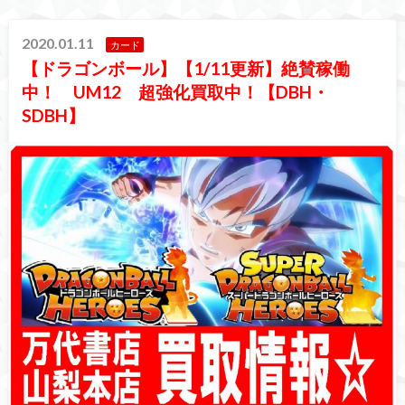
2020.01.11
カード
【ドラゴンボール】【1/11更新】絶賛稼働
中！ UM12 超強化買取中！【DBH・
SDBH】