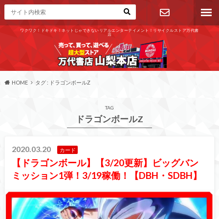
ワクワク！ドキドキ！ネットじゃできないリアルエンターテイメント！リサイクルストア万代書
店
お問い合わ
せ
HOME
タグ : ドラゴンボールZ
TAG
ドラゴンボールZ
2020.03.20
カード
【ドラゴンボール】【3/20更新】ビッグバン
ミッション1弾！3/19稼働！【DBH・SDBH】