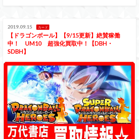
2019.09.15
カード
【ドラゴンボール】【9/15更新】絶賛稼働
中！ UM10 超強化買取中！【DBH・
SDBH】