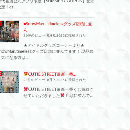
万代書店公式アプリ限定【SUMMER COUPON】配布
定！ǳ...
■SnowMan、timeleszグッズ店頭に並
ん...
28件のビュー
|
8月 8, 2026 に投稿された
★アイドルグッズコーナーより★
SnowMan,timeleszグッズ店頭に並んでます！ 現品限
り気になる方は...
CUTIE STREET最新一番...
24件のビュー
|
8月 7, 2026 に投稿された
CUTIE STREET最新一番くじ買取さ
せていただきました
店頭に並んで...