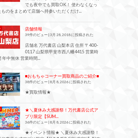
でも夜中でも買取OK！ 使わなくなっ
たものをまとめて店舗へ持参いただくだけ...
店舗情報
39件のビュー
|
3月 28, 2018 に投稿された
店舗名 万代書店 山梨本店 住所 〒400-
0117 山梨県甲斐市西八幡4415 営業時
間 年中無休 営業時間...
■おもちゃコーナー買取商品のご紹介■
38件のビュー
|
8月 8, 2026 に投稿された
★買取情報★
★＼夏休み大感謝祭！万代書店公式ア
プリ限定【SUM...
36件のビュー
|
8月 8, 2026 に投稿された
★イベント情報★ ＼夏休み大感謝祭！