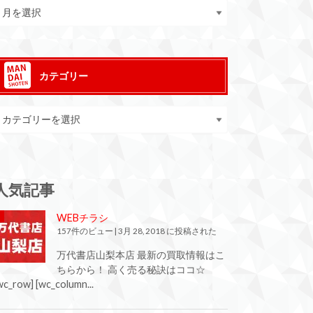
カテゴリー
人気記事
WEBチラシ
157件のビュー
|
3月 28, 2018 に投稿された
万代書店山梨本店 最新の買取情報はこ
ちらから！ 高く売る秘訣はココ☆
wc_row] [wc_column...