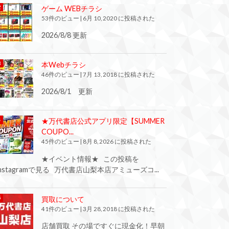
ゲーム WEBチラシ
53件のビュー
|
6月 10, 2020 に投稿された
2026/8/8 更新
本Webチラシ
46件のビュー
|
7月 13, 2018 に投稿された
2026/8/1 更新
★万代書店公式アプリ限定【SUMMER
COUPO...
45件のビュー
|
8月 8, 2026 に投稿された
★イベント情報★ この投稿を
Instagramで見る 万代書店山梨本店アミューズコ...
買取について
41件のビュー
|
3月 28, 2018 に投稿された
店舗買取 その場ですぐに現金化！早朝