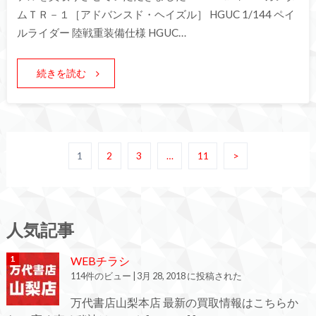
ムＴＲ－１［アドバンスド・ヘイズル］ HGUC 1/144 ペイ
ルライダー 陸戦重装備仕様 HGUC…
続きを読む
1
2
3
…
11
>
人気記事
WEBチラシ
114件のビュー
|
3月 28, 2018 に投稿された
万代書店山梨本店 最新の買取情報はこちらか