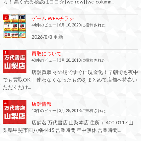
ら！ 高く売る秘訣はココ☆ [wc_row] [wc_column...
ゲーム WEBチラシ
44件のビュー
|
6月 10, 2020 に投稿された
2026/8/8 更新
買取について
40件のビュー
|
3月 28, 2018 に投稿された
店舗買取 その場ですぐに現金化！早朝でも夜中
でも買取OK！ 使わなくなったものをまとめて店舗へ持参い
ただくだけ...
店舗情報
40件のビュー
|
3月 28, 2018 に投稿された
店舗名 万代書店 山梨本店 住所 〒400-0117 山
梨県甲斐市西八幡4415 営業時間 年中無休 営業時間...