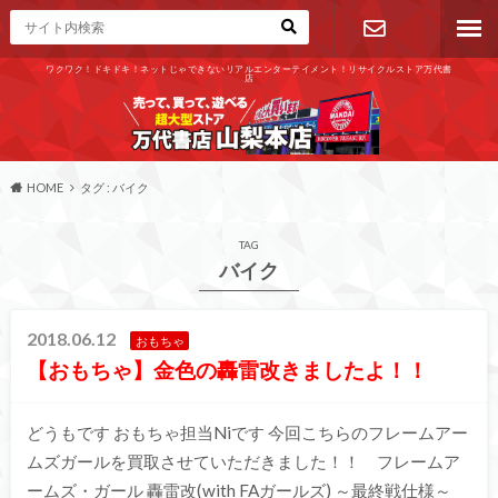
ワクワク！ドキドキ！ネットじゃできないリアルエンターテイメント！リサイクルストア万代書
店
お問い合わ
せ
HOME
タグ : バイク
TAG
バイク
2018.06.12
おもちゃ
【おもちゃ】金色の轟雷改きましたよ！！
どうもです おもちゃ担当Niです 今回こちらのフレームアー
ムズガールを買取させていただきました！！ フレームア
ームズ・ガール 轟雷改(with FAガールズ) ～最終戦仕様～