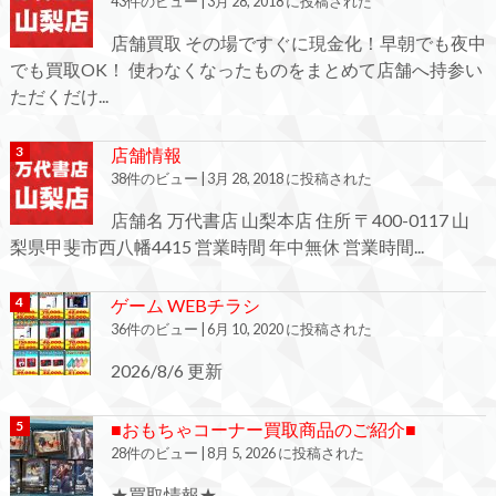
43件のビュー
|
3月 28, 2018 に投稿された
店舗買取 その場ですぐに現金化！早朝でも夜中
でも買取OK！ 使わなくなったものをまとめて店舗へ持参い
ただくだけ...
店舗情報
38件のビュー
|
3月 28, 2018 に投稿された
店舗名 万代書店 山梨本店 住所 〒400-0117 山
梨県甲斐市西八幡4415 営業時間 年中無休 営業時間...
ゲーム WEBチラシ
36件のビュー
|
6月 10, 2020 に投稿された
2026/8/6 更新
■おもちゃコーナー買取商品のご紹介■
28件のビュー
|
8月 5, 2026 に投稿された
★買取情報★