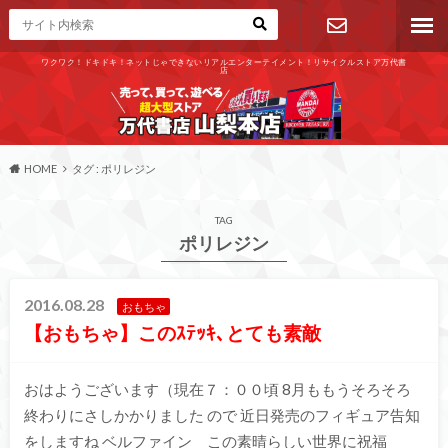
ワクワク！ドキドキ！ネットじゃできないリアルエンターテイメント！リサイクルストア万代書
店
お問い合わ
せ
HOME
タグ : ポリレジン
TAG
ポリレジン
2016.08.28
おもちゃ
【おもちゃ】このｽﾃｯｷ､とても素敵
おはようございます（現在７：００頃 8月ももうそろそろ
終わりにさしかかりました ので 近日発売のフィギュア告知
をしますね ベルファイン この素晴らしい世界に祝福