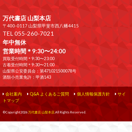
万代書店 山梨本店
〒400-0117 山梨県甲斐市西八幡4415
TEL 055-260-7021
年中無休
営業時間＊9:30〜24:00
買取受付時間＊9:30〜23:00
古着受付時間＊9:30〜21:00
山梨県公安委員会：第471021500078号
酒類小売業免許：甲酒143
会社案内
Q&A よくあるご質問
個人情報保護方針
サイ
トマップ
©Copyright2026
万代書店 山梨本店
.All Rights Reserved.
produced by
...
management by
...