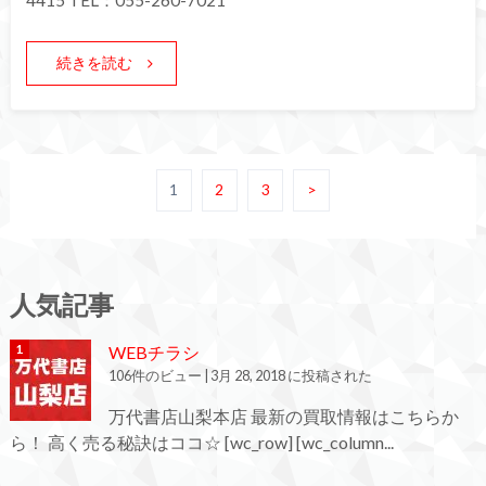
4415 TEL：055-260-7021
続きを読む
1
2
3
>
人気記事
WEBチラシ
106件のビュー
|
3月 28, 2018 に投稿された
万代書店山梨本店 最新の買取情報はこちらか
ら！ 高く売る秘訣はココ☆ [wc_row] [wc_column...