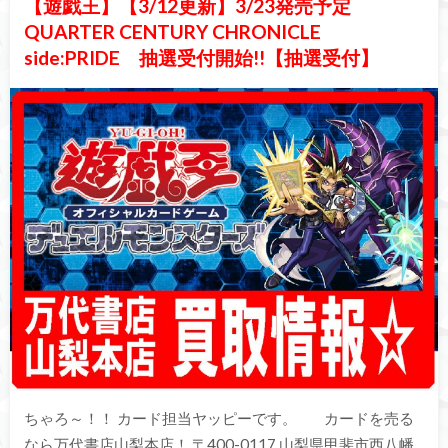
【遊戯王】【3/12更新】3/23発売予定
QUARTER CENTURY CHRONICLE
side:PRIDE 抽選受付開始!!【抽選受付】
ちゃろ～！！ カード担当ヤッピーです。 カードを売る
なら万代書店山梨本店！ 〒400-0117 山梨県甲斐市西八幡