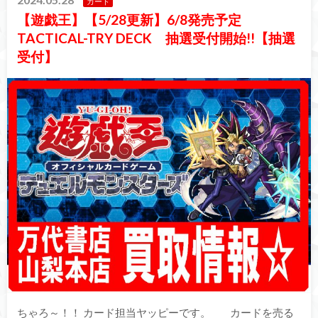
カード
【遊戯王】【5/28更新】6/8発売予定
TACTICAL-TRY DECK 抽選受付開始!!【抽選
受付】
ちゃろ～！！ カード担当ヤッピーです。 カードを売る