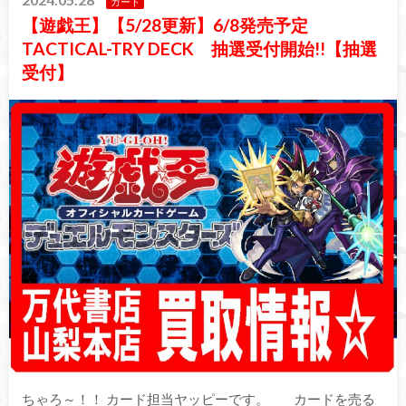
カード
【遊戯王】【5/28更新】6/8発売予定
TACTICAL-TRY DECK 抽選受付開始!!【抽選
受付】
ちゃろ～！！ カード担当ヤッピーです。 カードを売る