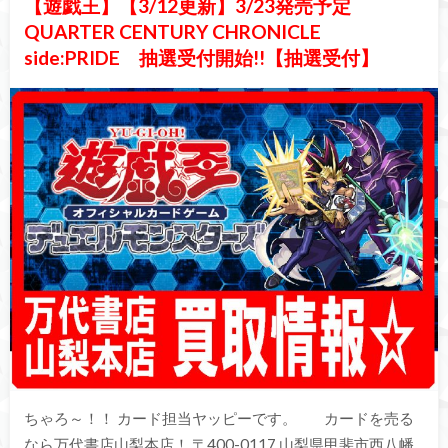
【遊戯王】【3/12更新】3/23発売予定
QUARTER CENTURY CHRONICLE
side:PRIDE 抽選受付開始!!【抽選受付】
ちゃろ～！！ カード担当ヤッピーです。 カードを売る
なら万代書店山梨本店！ 〒400-0117 山梨県甲斐市西八幡