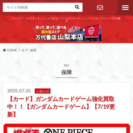
ワクワク！ドキドキ！ネットじゃできないリアルエンターテイメント！リサイクルストア万代書
店
お問い合わ
せ
HOME
タグ : 保障
TAG
保障
2025.07.25
お知らせ
【カード】ガンダムカードゲーム強化買取
中！！【ガンダムカードゲーム】【7/19更
新】