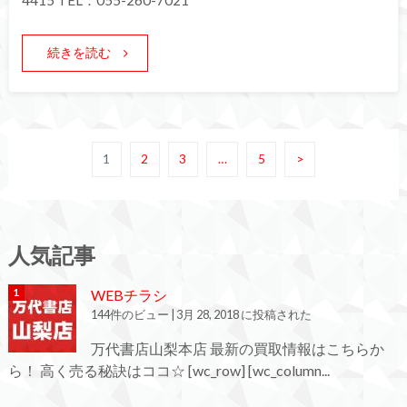
4415 TEL：055-260-7021
続きを読む
1
2
3
…
5
>
人気記事
WEBチラシ
144件のビュー
|
3月 28, 2018 に投稿された
万代書店山梨本店 最新の買取情報はこちらか
ら！ 高く売る秘訣はココ☆ [wc_row] [wc_column...