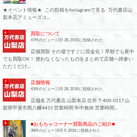
★イベント情報★ この投稿をInstagramで見る 万代書店山
梨本店アミューズコ...
買取について
47件のビュー
|
3月 28, 2018 に投稿された
店舗買取 その場ですぐに現金化！早朝でも夜中
でも買取OK！ 使わなくなったものをまとめて店舗へ持参い
ただくだけ...
店舗情報
43件のビュー
|
3月 28, 2018 に投稿された
店舗名 万代書店 山梨本店 住所 〒400-0117 山
梨県甲斐市西八幡4415 営業時間 年中無休 営業時間...
■おもちゃコーナー買取商品のご紹介■
38件のビュー
|
8月 9, 2026 に投稿された