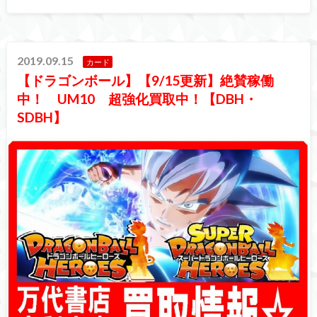
2019.09.15
カード
【ドラゴンボール】【9/15更新】絶賛稼働
中！ UM10 超強化買取中！【DBH・
SDBH】