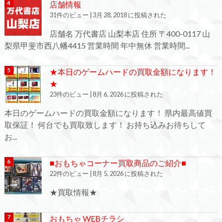
店舗情報
31件のビュー
|
3月 28, 2018 に投稿された
店舗名 万代書店 山梨本店 住所 〒400-0117 山
梨県甲斐市西八幡4415 営業時間 年中無休 営業時間...
★本日のゲームハードの買取金額になります！
★
23件のビュー
|
8月 6, 2026 に投稿された
本日のゲームハードの買取金額になります！ 県内最高値買
取保証！ 何台でも買取致します！ お持ち込みお待ちして
お...
■おもちゃコーナー買取商品のご紹介■
22件のビュー
|
8月 5, 2026 に投稿された
★買取情報★
おもちゃ WEBチラシ