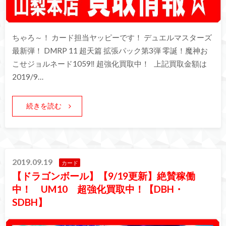
ちゃろ～！ カード担当ヤッピーです！ デュエルマスターズ
最新弾！ DMRP 11 超天篇 拡張パック第3弾 零誕！魔神お
こせジョルネード1059‼︎ 超強化買取中！ 上記買取金額は
2019/9…
続きを読む
2019.09.19
カード
【ドラゴンボール】【9/19更新】絶賛稼働
中！ UM10 超強化買取中！【DBH・
SDBH】