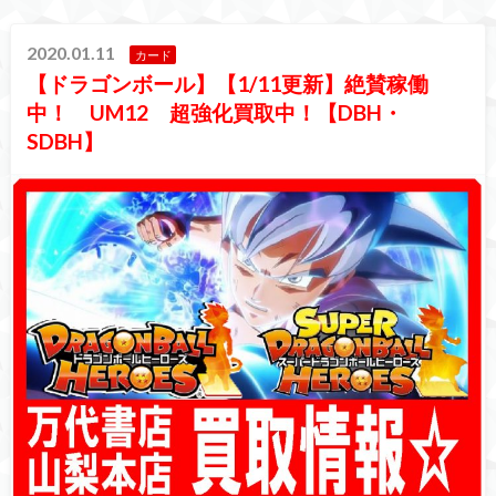
2020.01.11
カード
【ドラゴンボール】【1/11更新】絶賛稼働
中！ UM12 超強化買取中！【DBH・
SDBH】