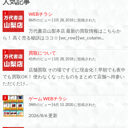
人気記事
WEBチラシ
86件のビュー
|
3月 28, 2018 に投稿された
万代書店山梨本店 最新の買取情報はこちらか
ら！ 高く売る秘訣はココ☆ [wc_row] [wc_column...
買取について
41件のビュー
|
3月 28, 2018 に投稿された
店舗買取 その場ですぐに現金化！早朝でも夜中
でも買取OK！ 使わなくなったものをまとめて店舗へ持参い
ただくだけ...
ゲーム WEBチラシ
34件のビュー
|
6月 10, 2020 に投稿された
2026/8/6 更新