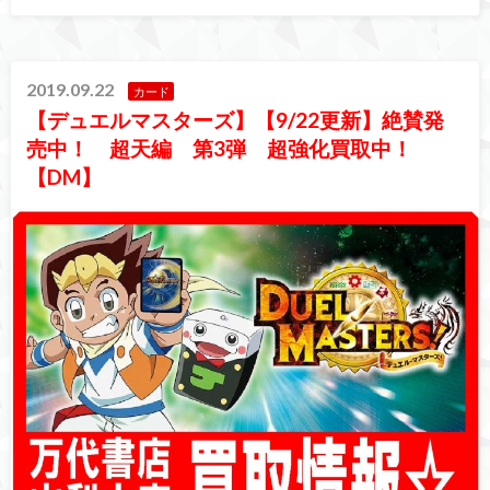
2019.09.22
カード
【デュエルマスターズ】【9/22更新】絶賛発
売中！ 超天編 第3弾 超強化買取中！
【DM】