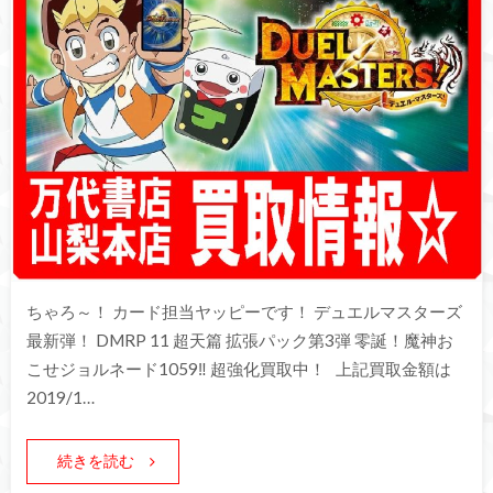
ちゃろ～！ カード担当ヤッピーです！ デュエルマスターズ
最新弾！ DMRP 11 超天篇 拡張パック第3弾 零誕！魔神お
こせジョルネード1059‼︎ 超強化買取中！ 上記買取金額は
2019/1…
続きを読む