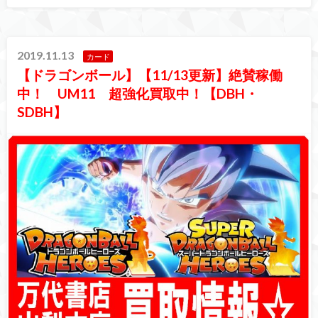
2019.11.13
カード
【ドラゴンボール】【11/13更新】絶賛稼働
中！ UM11 超強化買取中！【DBH・
SDBH】