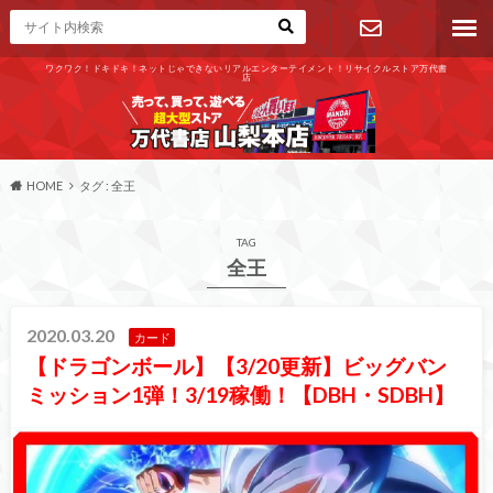
ワクワク！ドキドキ！ネットじゃできないリアルエンターテイメント！リサイクルストア万代書
店
お問い合わ
せ
HOME
タグ : 全王
TAG
全王
2020.03.20
カード
【ドラゴンボール】【3/20更新】ビッグバン
ミッション1弾！3/19稼働！【DBH・SDBH】