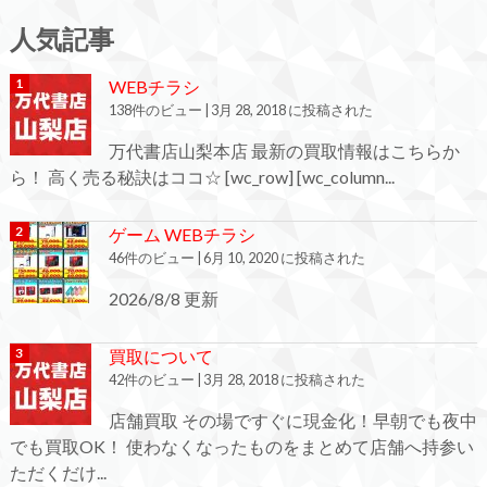
人気記事
WEBチラシ
138件のビュー
|
3月 28, 2018 に投稿された
万代書店山梨本店 最新の買取情報はこちらか
ら！ 高く売る秘訣はココ☆ [wc_row] [wc_column...
ゲーム WEBチラシ
46件のビュー
|
6月 10, 2020 に投稿された
2026/8/8 更新
買取について
42件のビュー
|
3月 28, 2018 に投稿された
店舗買取 その場ですぐに現金化！早朝でも夜中
でも買取OK！ 使わなくなったものをまとめて店舗へ持参い
ただくだけ...