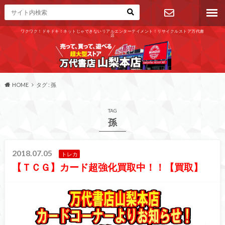
ワクワク！ドキドキ！ネットじゃできないリアルエンターテイメント！リサイクルストア万代書
店
お問い合わ
せ
HOME
タグ : 孫
TAG
孫
2018.07.05
トレカ
【ＴＣＧ】カード超強化買取中！！【買取】