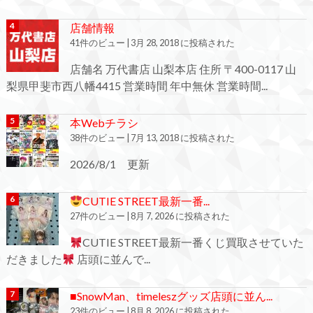
店舗情報
41件のビュー
|
3月 28, 2018 に投稿された
店舗名 万代書店 山梨本店 住所 〒400-0117 山
梨県甲斐市西八幡4415 営業時間 年中無休 営業時間...
本Webチラシ
38件のビュー
|
7月 13, 2018 に投稿された
2026/8/1 更新
CUTIE STREET最新一番...
27件のビュー
|
8月 7, 2026 に投稿された
CUTIE STREET最新一番くじ買取させていた
だきました
店頭に並んで...
■SnowMan、timeleszグッズ店頭に並ん...
23件のビュー
|
8月 8, 2026 に投稿された