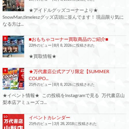
★アイドルグッズコーナーより★
SnowMan,timeleszグッズ店頭に並んでます！ 現品限り気に
なる方は...
■おもちゃコーナー買取商品のご紹介■
22件のビュー
|
8月 8, 2026 に投稿された
★買取情報★
★万代書店公式アプリ限定【SUMMER
COUPO...
21件のビュー
|
8月 8, 2026 に投稿された
★イベント情報★ この投稿をInstagramで見る 万代書店山
梨本店アミューズコ...
イベントカレンダー
21件のビュー
|
3月 28, 2018 に投稿された