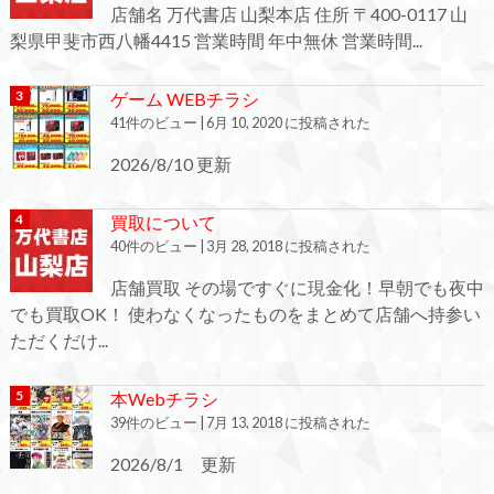
店舗名 万代書店 山梨本店 住所 〒400-0117 山
梨県甲斐市西八幡4415 営業時間 年中無休 営業時間...
ゲーム WEBチラシ
41件のビュー
|
6月 10, 2020 に投稿された
2026/8/10 更新
買取について
40件のビュー
|
3月 28, 2018 に投稿された
店舗買取 その場ですぐに現金化！早朝でも夜中
でも買取OK！ 使わなくなったものをまとめて店舗へ持参い
ただくだけ...
本Webチラシ
39件のビュー
|
7月 13, 2018 に投稿された
2026/8/1 更新