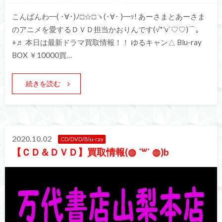
こんばんわ━( ･∀･)ﾉ□☆□ヽ(･∀･ )━ｯ! あーさまとあーさま
のアニメを愛するＤＶＤ担当かおりんです(√*’v`♡♡)⌒｡
+♬ 本日は最新ドラマ買取情報！！ ゆるキャン△ Blu-ray
BOX ￥10000買…
続きを読む
2020.10.02
CD/DVD/Blu-ray
【ＣＤ＆ＤＶＤ】買取情報(◍ ´꒳` ◍)b