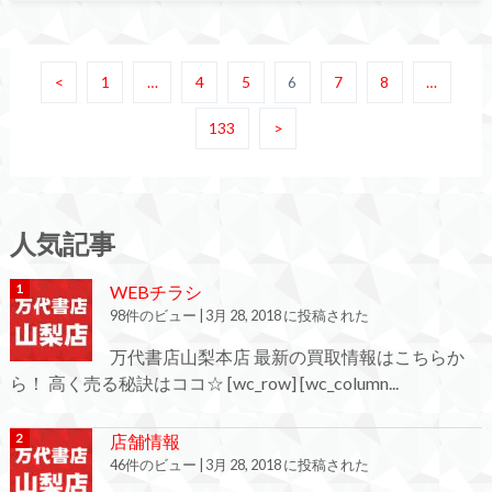
<
1
…
4
5
6
7
8
…
133
>
人気記事
WEBチラシ
98件のビュー
|
3月 28, 2018 に投稿された
万代書店山梨本店 最新の買取情報はこちらか
ら！ 高く売る秘訣はココ☆ [wc_row] [wc_column...
店舗情報
46件のビュー
|
3月 28, 2018 に投稿された