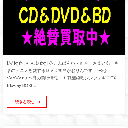
|/// |ღ✿(｡◕‿◕｡)ﾉ✿ღ| ///こんばんわ～♬ あーさまとあーさ
まのアニメを愛するＤＶＤ担当かおりんです─=≡Σ(((
V๑◉∀◉)つ 本日の買取情報！！ 戦姫絶唱シンフォギアGX
Blu-ray BOX(…
続きを読む