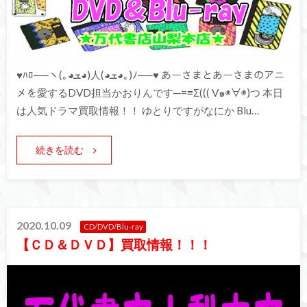
♥ﾊﾛ──ヽ(｡◕ܫ◕)人(◕ܫ◕｡)ﾉ──♥ あーさまとあーさまのアニ
メを愛するDVD担当かおりんです─=≡Σ((( V๑◉∀◉)つ 本日
は人気ドラマ買取情報！！ ゆとりですがなにか Blu…
続きを読む
2020.10.09
CD/DVD/Blu-ray
【ＣＤ＆ＤＶＤ】買取情報！！！