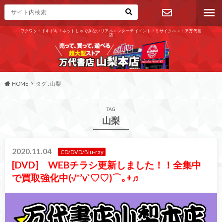
ワクワク！ドキドキ！ネットじゃできないリアルエンターテイメント！リサイクルストア万代書
店
お問い合わ
せ
HOME
タグ : 山梨
TAG
山梨
2020.11.04
CD/DVD/Blu-ray
[DVD] WEBチラシ更新しました！！全集中
で買取強化中(√*’v`♡♡)⌒｡+♬