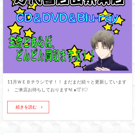
11月ＷＥＢチラシです！！ まだまだ続々と更新しています
↓ ご来店お待ちしております٩꒰ ๑′◡͐`꒱♡
続きを読む