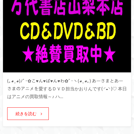
(｡◕‿◕)ﾉﾟ･✿こ♥ん♥ば♥ん♥わ✿ﾟ･ヽ(◕‿◕｡) あーさまとあー
さまのアニメを愛するＤＶＤ担当かおりんです( ◜◒◝ )♡ 本日
はアニメの買取情報～♪ ハ…
続きを読む