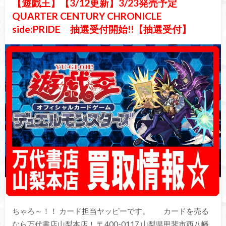
【遊戯王】【3/12更新】3/23発売予定
QUARTER CENTURY CHRONICLE
side:PRIDE 抽選受付開始!!【抽選受付】
ちゃろ～！！ カード担当ヤッピーです。 カードを売る
なら万代書店山梨本店！ 〒400-0117 山梨県甲斐市西八幡