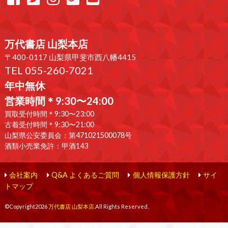
万代書店 山梨本店
〒400-0117 山梨県甲斐市西八幡4415
TEL 055-260-7021
年中無休
営業時間＊9:30〜24:00
買取受付時間＊9:30〜23:00
古着受付時間＊9:30〜21:00
山梨県公安委員会：第471021500078号
酒類小売業免許：甲酒143
会社案内
Q&A よくあるご質問
個人情報保護方針
サイ
トマップ
©Copyright2026
万代書店 山梨本店
.All Rights Reserved.
produced by
...
management by
...