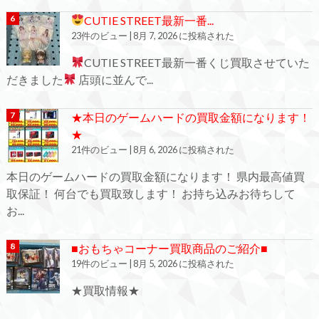
CUTIE STREET最新一番...
23件のビュー
|
8月 7, 2026 に投稿された
CUTIE STREET最新一番くじ買取させていた
だきました
店頭に並んで...
★本日のゲームハードの買取金額になります！
★
21件のビュー
|
8月 6, 2026 に投稿された
本日のゲームハードの買取金額になります！ 県内最高値買
取保証！ 何台でも買取致します！ お持ち込みお待ちして
お...
■おもちゃコーナー買取商品のご紹介■
19件のビュー
|
8月 5, 2026 に投稿された
★買取情報★