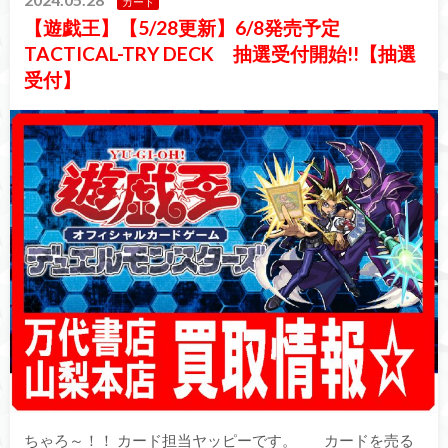
カード
【遊戯王】【5/28更新】6/8発売予定
TACTICAL-TRY DECK 抽選受付開始!!【抽選
受付】
ちゃろ～！！ カード担当ヤッピーです。 カードを売る