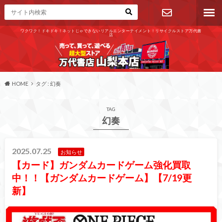
ワクワク！ドキドキ！ネットじゃできないリアルエンターテイメント！リサイクルストア万代書
店
お問い合わ
せ
HOME
タグ : 幻奏
TAG
幻奏
2025.07.25
お知らせ
【カード】ガンダムカードゲーム強化買取
中！！【ガンダムカードゲーム】【7/19更
新】