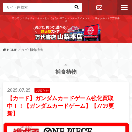
ワクワク！ドキドキ！ネットじゃできないリアルエンターテイメント！リサイクルストア万代書
店
お問い合わ
せ
HOME
タグ : 捕食植物
TAG
捕食植物
2025.07.25
お知らせ
【カード】ガンダムカードゲーム強化買取
中！！【ガンダムカードゲーム】【7/19更
新】