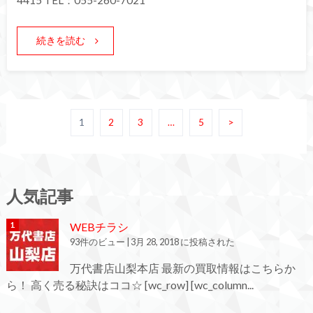
4415 TEL：055-260-7021
続きを読む
1
2
3
…
5
>
人気記事
WEBチラシ
93件のビュー
|
3月 28, 2018 に投稿された
万代書店山梨本店 最新の買取情報はこちらか
ら！ 高く売る秘訣はココ☆ [wc_row] [wc_column...