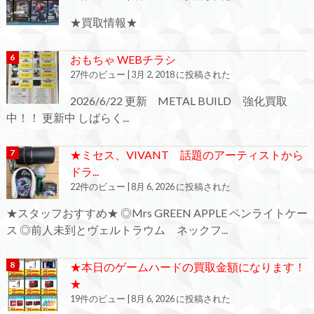
★買取情報★
おもちゃ WEBチラシ
27件のビュー
|
3月 2, 2018 に投稿された
2026/6/22 更新 METAL BUILD 強化買取
中！！ 更新中 しばらく...
★ミセス、VIVANT 話題のアーティストから
ドラ...
22件のビュー
|
8月 6, 2026 に投稿された
★スタッフおすすめ★ ◎Mrs GREEN APPLE ペンライトケー
ス ◎前人未到とヴェルトラウム ネックフ...
★本日のゲームハードの買取金額になります！
★
19件のビュー
|
8月 6, 2026 に投稿された