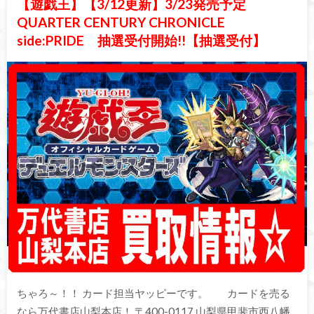
【遊戯王】【3/12更新】3/23発売予定
QUARTER CENTURY CHRONICLE
side:PRIDE 抽選受付開始!!【抽選受付】
ちゃろ～！！ カード担当ヤッピーです。 カードを売る
なら万代書店山梨本店！ 〒400-0117 山梨県甲斐市西八幡