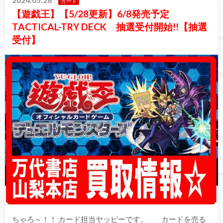
カード
【遊戯王】【5/28更新】6/8発売予定
TACTICAL-TRY DECK 抽選受付開始!!【抽選
受付】
ちゃろ～！！ カード担当ヤッピーです。 カードを売る