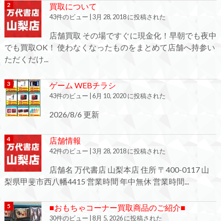
買取について
43件のビュー
|
3月 28, 2018 に投稿された
店舗買取 その場ですぐに現金化！早朝でも夜中
でも買取OK！ 使わなくなったものをまとめて店舗へ持参い
ただくだけ...
ゲーム WEBチラシ
43件のビュー
|
6月 10, 2020 に投稿された
2026/8/6 更新
店舗情報
42件のビュー
|
3月 28, 2018 に投稿された
店舗名 万代書店 山梨本店 住所 〒400-0117 山
梨県甲斐市西八幡4415 営業時間 年中無休 営業時間...
■おもちゃコーナー買取商品のご紹介■
30件のビュー
|
8月 5, 2026 に投稿された