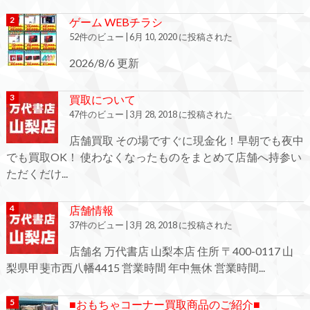
ゲーム WEBチラシ
52件のビュー
|
6月 10, 2020 に投稿された
2026/8/6 更新
買取について
47件のビュー
|
3月 28, 2018 に投稿された
店舗買取 その場ですぐに現金化！早朝でも夜中
でも買取OK！ 使わなくなったものをまとめて店舗へ持参い
ただくだけ...
店舗情報
37件のビュー
|
3月 28, 2018 に投稿された
店舗名 万代書店 山梨本店 住所 〒400-0117 山
梨県甲斐市西八幡4415 営業時間 年中無休 営業時間...
■おもちゃコーナー買取商品のご紹介■