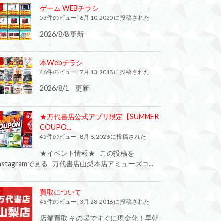
ゲーム WEBチラシ
53件のビュー
|
6月 10, 2020 に投稿された
2026/8/8 更新
本Webチラシ
46件のビュー
|
7月 13, 2018 に投稿された
2026/8/1 更新
★万代書店公式アプリ限定【SUMMER
COUPO...
45件のビュー
|
8月 8, 2026 に投稿された
★イベント情報★ この投稿を
Instagramで見る 万代書店山梨本店アミューズコ...
買取について
43件のビュー
|
3月 28, 2018 に投稿された
店舗買取 その場ですぐに現金化！早朝