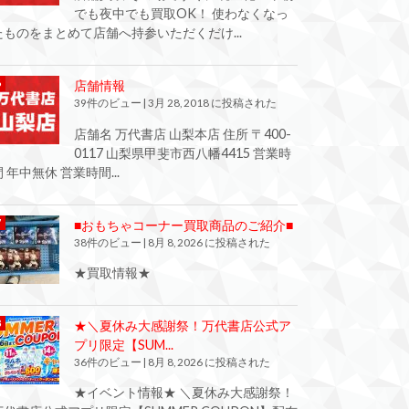
でも夜中でも買取OK！ 使わなくなっ
たものをまとめて店舗へ持参いただくだけ...
店舗情報
39件のビュー
|
3月 28, 2018 に投稿された
店舗名 万代書店 山梨本店 住所 〒400-
0117 山梨県甲斐市西八幡4415 営業時
間 年中無休 営業時間...
■おもちゃコーナー買取商品のご紹介■
38件のビュー
|
8月 8, 2026 に投稿された
★買取情報★
★＼夏休み大感謝祭！万代書店公式ア
プリ限定【SUM...
36件のビュー
|
8月 8, 2026 に投稿された
★イベント情報★ ＼夏休み大感謝祭！