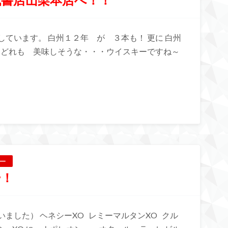
ています。 白州１２年 が ３本も！ 更に 白州
 どれも 美味しそうな・・・ウイスキーですね～
ー
ー！
ました） ヘネシーXO レミーマルタンXO クル