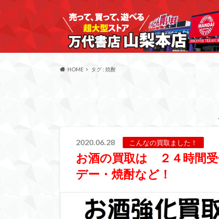
HOME
タグ : 焼酎
2020.06.28
こんなの買取ました！
お酒の買取は ２４時間受
デー・焼酎など！