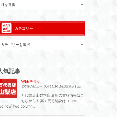
カテゴリー
人気記事
WEBチラシ
157件のビュー
|
3月 28, 2018 に投稿された
万代書店山梨本店 最新の買取情報はこ
ちらから！ 高く売る秘訣はココ☆
wc_row] [wc_column...