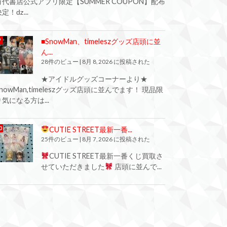
万代書店公式アプリ限定【SUMMER COUPON】配布
定！ǳ...
■SnowMan、timeleszグッズ店頭に並
ん...
28件のビュー
|
8月 8, 2026 に投稿された
★アイドルグッズコーナーより★
SnowMan,timeleszグッズ店頭に並んでます！ 現品限
り気になる方は...
CUTIE STREET最新一番...
25件のビュー
|
8月 7, 2026 に投稿された
CUTIE STREET最新一番くじ買取さ
せていただきました
店頭に並んで...