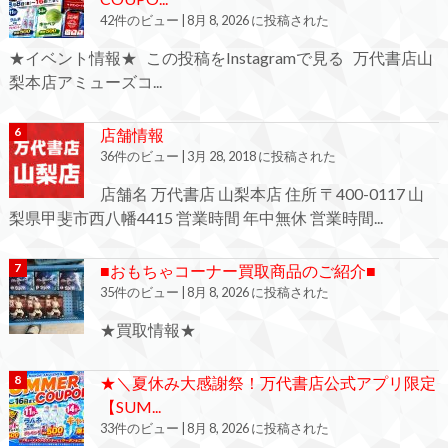
42件のビュー
|
8月 8, 2026 に投稿された
★イベント情報★ この投稿をInstagramで見る 万代書店山
梨本店アミューズコ...
店舗情報
36件のビュー
|
3月 28, 2018 に投稿された
店舗名 万代書店 山梨本店 住所 〒400-0117 山
梨県甲斐市西八幡4415 営業時間 年中無休 営業時間...
■おもちゃコーナー買取商品のご紹介■
35件のビュー
|
8月 8, 2026 に投稿された
★買取情報★
★＼夏休み大感謝祭！万代書店公式アプリ限定
【SUM...
33件のビュー
|
8月 8, 2026 に投稿された