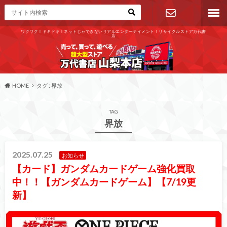
ワクワク！ドキドキ！ネットじゃできないリアルエンターテイメント！リサイクルストア万代書
店
お問い合わ
せ
HOME
タグ : 界放
TAG
界放
2025.07.25
お知らせ
【カード】ガンダムカードゲーム強化買取
中！！【ガンダムカードゲーム】【7/19更
新】