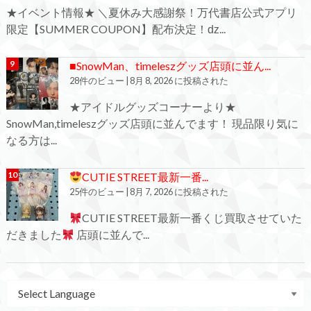
★イベント情報★ ＼夏休み大感謝祭！万代書店公式アプリ
限定【SUMMER COUPON】配布決定！ǳ...
■SnowMan、timeleszグッズ店頭に並ん...
28件のビュー
|
8月 8, 2026 に投稿された
★アイドルグッズコーナーより★
SnowMan,timeleszグッズ店頭に並んでます！ 現品限り気に
なる方は...
CUTIE STREET最新一番...
25件のビュー
|
8月 7, 2026 に投稿された
CUTIE STREET最新一番くじ買取させていた
だきました
店頭に並んで...