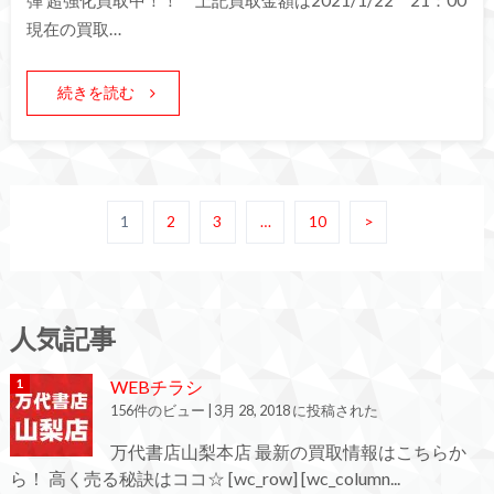
弾 超強化買取中！！ 上記買取金額は2021/1/22 21：00
現在の買取…
続きを読む
1
2
3
…
10
>
人気記事
WEBチラシ
156件のビュー
|
3月 28, 2018 に投稿された
万代書店山梨本店 最新の買取情報はこちらか
ら！ 高く売る秘訣はココ☆ [wc_row] [wc_column...