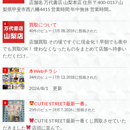
店舗名 万代書店 山梨本店 住所 〒400-0117 山
梨県甲斐市西八幡4415 営業時間 年中無休 営業時間...
買取について
40件のビュー
|
3月 28, 2018 に投稿された
店舗買取 その場ですぐに現金化！早朝でも夜中
でも買取OK！ 使わなくなったものをまとめて店舗へ持参い
ただくだけ...
本Webチラシ
34件のビュー
|
7月 13, 2018 に投稿された
2026/8/1 更新
CUTIE STREET最新一番...
25件のビュー
|
8月 7, 2026 に投稿された
CUTIE STREET最新一番くじ買取させていた
だきました
店頭に並んで...