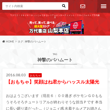
ワクワク！ドキドキ！ネットじゃできないリアルエンターテイメント！リサイクルストア万代書
店
お問い合わ
せ
HOME
タグ : 神撃のバハムート
TAG
神撃のバハムート
2016.08.03
おもちゃ
【おもちゃ】笑顔はね君からハッスル太陽光
おはようございます（現在６：００過ぎ ポケモンＧＯもも
うそろそろチュートリアルが終わりそうな担当Ｐです 本当
に長い廻り道だった…（ジョニィ感 水着ナルメアお姉さん