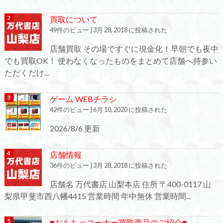
買取について
49件のビュー
|
3月 28, 2018 に投稿された
店舗買取 その場ですぐに現金化！早朝でも夜中
でも買取OK！ 使わなくなったものをまとめて店舗へ持参い
ただくだけ...
ゲーム WEBチラシ
42件のビュー
|
6月 10, 2020 に投稿された
2026/8/6 更新
店舗情報
36件のビュー
|
3月 28, 2018 に投稿された
店舗名 万代書店 山梨本店 住所 〒400-0117 山
梨県甲斐市西八幡4415 営業時間 年中無休 営業時間...
■おもちゃコーナー買取商品のご紹介■