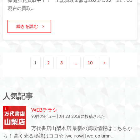
弾 超強化買取中！！ 上記買取金額は2021/1/22 21：00
現在の買取…
続きを読む
1
2
3
…
10
>
人気記事
WEBチラシ
90件のビュー
|
3月 28, 2018 に投稿された
万代書店山梨本店 最新の買取情報はこちらか
ら！ 高く売る秘訣はココ☆ [wc_row] [wc_column...