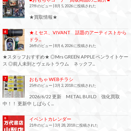
27件のビュー
|
8月 5, 2026 に投稿された
★買取情報★
★ミセス、VIVANT 話題のアーティストから
ドラ...
26件のビュー
|
8月 6, 2026 に投稿された
★スタッフおすすめ★ ◎Mrs GREEN APPLE ペンライトケー
ス ◎前人未到とヴェルトラウム ネックフ...
おもちゃ WEBチラシ
25件のビュー
|
3月 2, 2018 に投稿された
2026/6/22 更新 METAL BUILD 強化買取
中！！ 更新中 しばらく...
イベントカレンダー
21件のビュー
|
3月 28, 2018 に投稿された