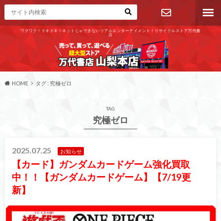
ワクワク！ドキドキ！ネットじゃできないリアルエンターテイメント！リサイクルストア万代書
店
お問い合わ
せ
HOME
タグ : 究極ゼロ
TAG
究極ゼロ
2025.07.25
お知らせ
【カード】ガンダムカードゲーム強化買取
中！！【ガンダムカードゲーム】【7/19更
新】