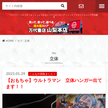
ワクワク！ドキドキ！ネットじゃできないリアルエンターテイメント！リサイクルストア万代書
店
お問い合わ
せ
HOME
タグ : 立体
TAG
立体
2022.01.29
こんなの買取ました！
【おもちゃ】ウルトラマン 立体ハンガー出て
ます！！