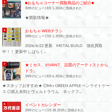
■おもちゃコーナー買取商品のご紹介■
30件のビュー
|
8月 5, 2026 に投稿された
★買取情報★
おもちゃ WEBチラシ
24件のビュー
|
3月 2, 2018 に投稿された
2026/6/22 更新 METAL BUILD 強化買取
中！！ 更新中 しばらく...
★ミセス、VIVANT 話題のアーティストから
ドラ...
24件のビュー
|
8月 6, 2026 に投稿された
★スタッフおすすめ★ ◎Mrs GREEN APPLE ペンライトケー
ス ◎前人未到とヴェルトラウム ネックフ...
イベントカレンダー
20件のビュー
|
3月 28, 2018 に投稿された