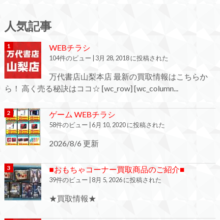
人気記事
WEBチラシ
104件のビュー
|
3月 28, 2018 に投稿された
万代書店山梨本店 最新の買取情報はこちらか
ら！ 高く売る秘訣はココ☆ [wc_row] [wc_column...
ゲーム WEBチラシ
58件のビュー
|
6月 10, 2020 に投稿された
2026/8/6 更新
■おもちゃコーナー買取商品のご紹介■
39件のビュー
|
8月 5, 2026 に投稿された
★買取情報★