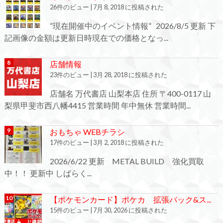
26件のビュー
|
7月 8, 2018 に投稿された
”現在開催中のイベント情報” 2026/8/5 更新 下
記画像の金額は更新日時現在での価格となっ...
店舗情報
23件のビュー
|
3月 28, 2018 に投稿された
店舗名 万代書店 山梨本店 住所 〒400-0117 山
梨県甲斐市西八幡4415 営業時間 年中無休 営業時間...
おもちゃ WEBチラシ
17件のビュー
|
3月 2, 2018 に投稿された
2026/6/22 更新 METAL BUILD 強化買取
中！！ 更新中 しばらく...
【ポケモンカード】ポケカ 拡張パック&ス...
15件のビュー
|
7月 30, 2026 に投稿された