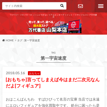
ワクワク！ドキドキ！ネットじゃできないリアルエンターテイメント！リサイクルストア万代書
店
お問い合わ
せ
HOME
タグ : 第一宇宙速度
TAG
第一宇宙速度
2018.05.16
おもちゃ
[おもちゃ]言ってしまえば今はまだ二次元なん
だよ[フィギュア]
おはこんばんちわ すばひびって名言の宝庫 当店では永遠
にエロいフィギュアを強化買取中です。 処分に困ったら是