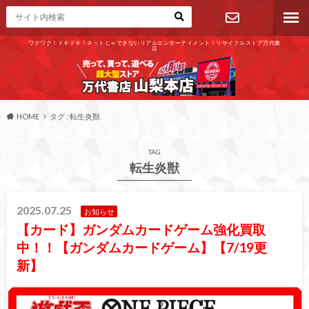
ワクワク！ドキドキ！ネットじゃできないリアルエンターテイメント！リサイクルストア万代書
店
お問い合わ
せ
HOME
タグ : 転生炎獣
TAG
転生炎獣
2025.07.25
お知らせ
【カード】ガンダムカードゲーム強化買取
中！！【ガンダムカードゲーム】【7/19更
新】