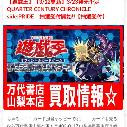
【遊戯王】【3/12更新】3/23発売予定
QUARTER CENTURY CHRONICLE
side:PRIDE 抽選受付開始!!【抽選受付】
ちゃろ～！！ カード担当ヤッピーです。 カードを売る
なら万代書店山梨本店！ 〒400-0117 山梨県甲斐市西八幡