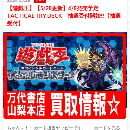
カード
【遊戯王】【5/28更新】6/8発売予定
TACTICAL-TRY DECK 抽選受付開始!!【抽選
受付】
ちゃろ～！！ カード担当ヤッピーです。 カードを売る