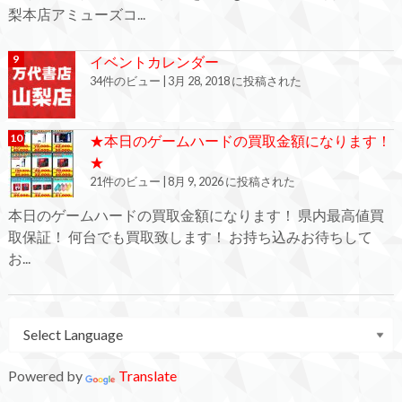
梨本店アミューズコ...
イベントカレンダー
34件のビュー
|
3月 28, 2018 に投稿された
★本日のゲームハードの買取金額になります！
★
21件のビュー
|
8月 9, 2026 に投稿された
本日のゲームハードの買取金額になります！ 県内最高値買
取保証！ 何台でも買取致します！ お持ち込みお待ちして
お...
Powered by
Translate