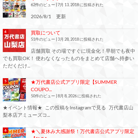
62件のビュー
|
7月 13, 2018 に投稿された
2026/8/1 更新
買取について
51件のビュー
|
3月 28, 2018 に投稿された
店舗買取 その場ですぐに現金化！早朝でも夜中
でも買取OK！ 使わなくなったものをまとめて店舗へ持参い
ただくだけ...
★万代書店公式アプリ限定【SUMMER
COUPO...
50件のビュー
|
8月 8, 2026 に投稿された
★イベント情報★ この投稿をInstagramで見る 万代書店山
梨本店アミューズコ...
★＼夏休み大感謝祭！万代書店公式アプリ限定