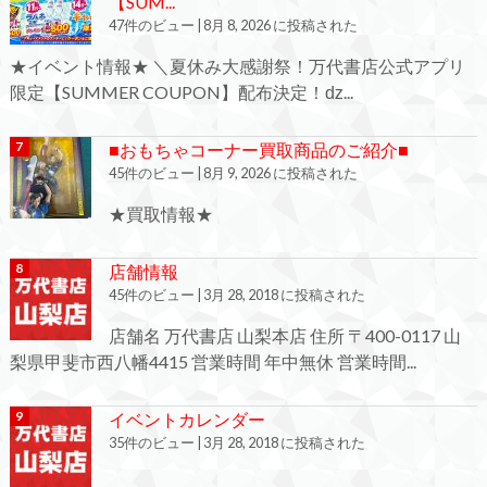
【SUM...
47件のビュー
|
8月 8, 2026 に投稿された
★イベント情報★ ＼夏休み大感謝祭！万代書店公式アプリ
限定【SUMMER COUPON】配布決定！ǳ...
■おもちゃコーナー買取商品のご紹介■
45件のビュー
|
8月 9, 2026 に投稿された
★買取情報★
店舗情報
45件のビュー
|
3月 28, 2018 に投稿された
店舗名 万代書店 山梨本店 住所 〒400-0117 山
梨県甲斐市西八幡4415 営業時間 年中無休 営業時間...
イベントカレンダー
35件のビュー
|
3月 28, 2018 に投稿された