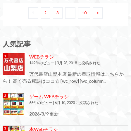
1
2
3
…
10
>
人気記事
WEBチラシ
149件のビュー
|
3月 28, 2018 に投稿された
万代書店山梨本店 最新の買取情報はこちらか
ら！ 高く売る秘訣はココ☆ [wc_row] [wc_column...
ゲーム WEBチラシ
66件のビュー
|
6月 10, 2020 に投稿された
2026/8/9 更新
本Webチラシ